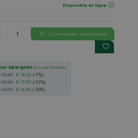
Disponible en ligne
Commander maintenant
vous épargnez
prix par Rouleau
 19,99
€ 18,59
(-7%)
 19,99
€ 17,99
(-10%)
 19,99
€ 16,99
(-15%)