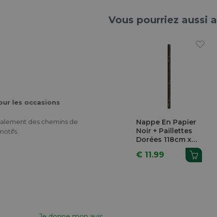
Vous pourriez aussi 
our les occasions
également des chemins de
Nappe En Papier
Noir + Paillettes
otifs.
Dorées 118cm x
5m
€ 11.99
Je donne mon avis