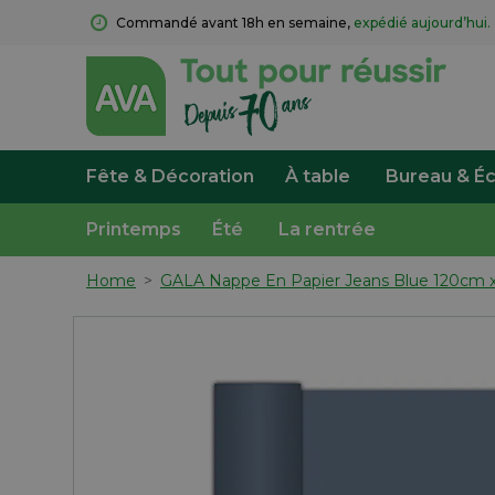
Commandé avant 18h en semaine, 
expédié aujourd’hui.
Fête & Décoration
À table
Bureau & Éc
Printemps
Été
La rentrée
Home
>
GALA Nappe En Papier Jeans Blue 120cm 