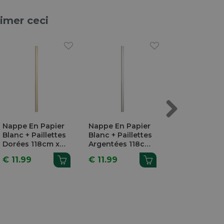
aimer ceci
Next
Nappe En Papier
Nappe En Papier
GALA Nappe 
Blanc + Paillettes
Blanc + Paillettes
Papier Sand
Dorées 118cm x
Argentées 118cm
120cm x 25m
5m
x 5m
€ 11.99
€ 11.99
€ 57.99