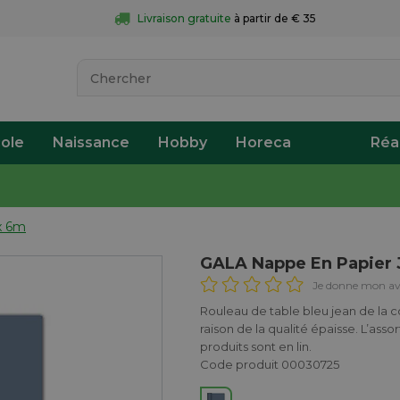
Livraison gratuite
 à partir de € 35
ole
Naissance
Hobby
Horeca
Réa
x 6m
GALA Nappe En Papier 
Je donne mon av
Rouleau de table bleu jean de la c
raison de la qualité épaisse. L’ass
produits sont en lin.
Code produit 00030725