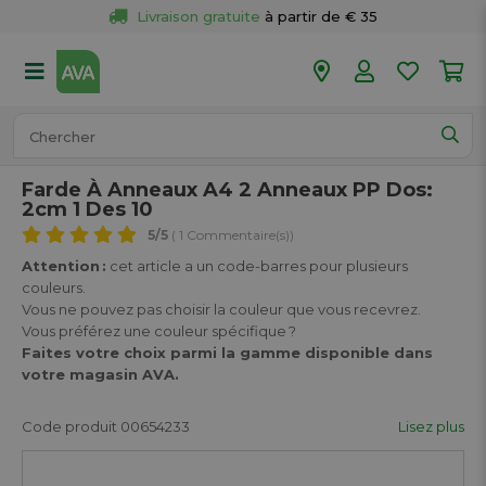
Livraison gratuite
 à partir de € 35
Retour 
gratuit
 dans votre magasin
Plus de  
50 magasins
Commandé avant 18h en semaine, 
expédié aujourd’hui.
Farde À Anneaux A4 2 Anneaux PP Dos:
2cm 1 Des 10
5
/5
( 1 Commentaire(s))
Attention :
cet article a un code-barres pour plusieurs
couleurs.
Vous ne pouvez pas choisir la couleur que vous recevrez.
Vous préférez une couleur spécifique ?
Faites votre choix parmi la gamme disponible dans
votre magasin AVA.
Code produit 00654233
Lisez plus