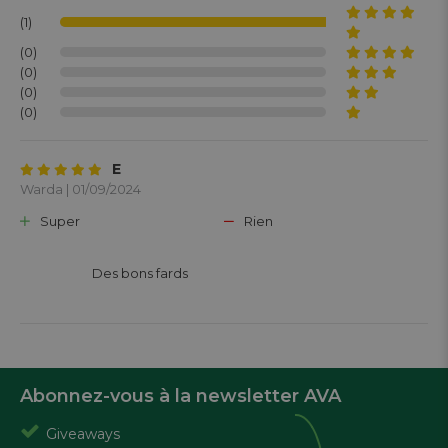
(1)
(0)
(0)
(0)
(0)
E
Warda | 01/09/2024
Super
Rien
			Des bons fards

Abonnez-vous à la newsletter AVA
Giveaways