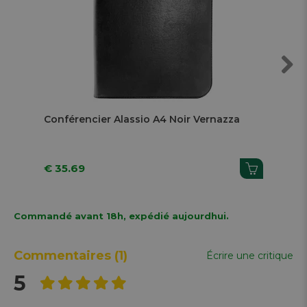
Next
Conférencier Alassio A4 Noir Vernazza
Con
€ 35.69
€ 
Commandé avant 18h, expédié aujourdhui.
Commentaires
(1)
Écrire une critique
5