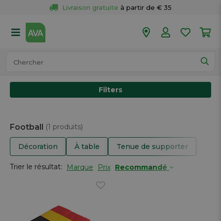
Livraison gratuite
 à partir de € 35
Retour 
gratuit
 dans votre magasin
Plus de  
50 magasins
Commandé avant 18h en semaine, 
expédié aujourd’hui.
Filters
Football
(1 produits)
Décoration
À table
Tenue de supporter
Trier le résultat:
Marque
Prix
Recommandé