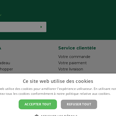
A
Service clientèle
Votre commande
adeau
Votre paiement
shopper
Votre livraison
otre création
Retour
Ce site web utilise des cookies
un commentaire
Réalisez votre création
Rappels de produits
eb utilise des cookies pour améliorer l'expérience utilisateur. En utilisant no
tez tous les cookies conformément à notre politique relative aux cookies.
En 
ACCEPTER TOUT
REFUSER TOUT