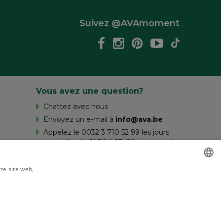
Suivez @AVAmoment
Vous avez une question?
Chattez avec nous
Envoyez un e-mail à
info@ava.be
Appelez le 0032 3 710 52 99 les jours
ouvrables de 8h30 à 17h30 et samedi
de 10h à 16h.
tre site web,
savoir plus
DUTCH
FRENCH
Livré par