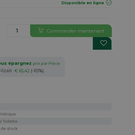
Disponible en ligne
Commander maintenant
vous épargnez
prix par Pièce
 72,69
€ 65,42
(-10%)
nthétique
e Toilette
e de stock