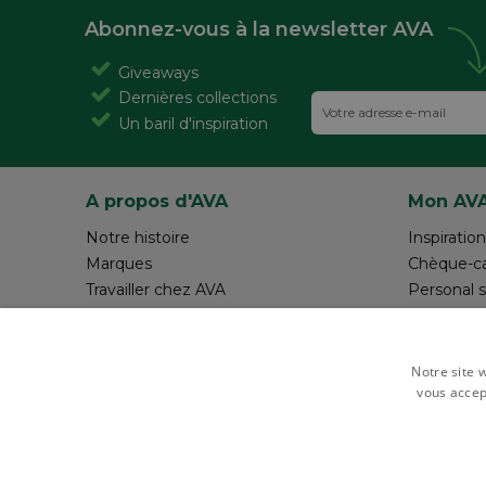
Abonnez-vous à la newsletter AVA
Giveaways
Dernières collections
Un baril d'inspiration
A propos d'AVA
Mon AV
Notre histoire
Inspiration
Marques
Chèque-c
Travailler chez AVA
Personal 
Magazine AVA Moment
Réalisez v
Magasins
Rédiger 
Resources
Notre site w
vous accep
Payer en toute sécurité avec