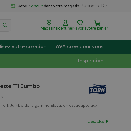
Business
FR
Retour 
gratuit
 dans votre magasin
Magasins
Identifier
Favoris
Votre panier
lisez votre création
AVA crée pour vous
Inspiration
lette T1 Jumbo
is
tte Tork Jumbo de la gamme Elevation est adapté aux
Lisez plus