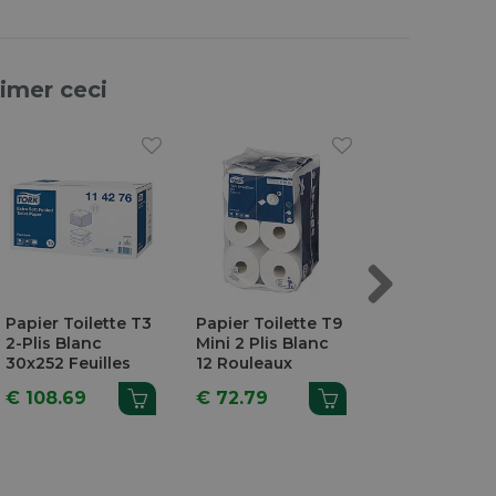
aimer ceci
Next
Papier Toilette T3
Papier Toilette T9
Essuie-Mains
2-Plis Blanc
Mini 2 Plis Blanc
Pliage En V 2 
30x252 Feuilles
12 Rouleaux
Vert 3200 Pi
€ 108.69
€ 72.79
€ 59.99