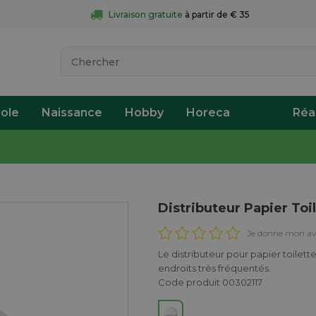
Livraison gratuite
 à partir de € 35
ole
Naissance
Hobby
Horeca
Réa
Distributeur Papier Toi
Je donne mon av
Le distributeur pour papier toile
endroits très fréquentés.
Code produit 00302117