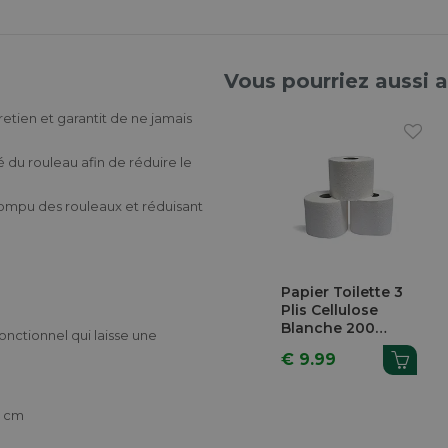
Vous pourriez aussi 
etien et garantit de ne jamais
té du rouleau afin de réduire le
rompu des rouleaux et réduisant
Papier Toilette 3
Plis Cellulose
Blanche 200
onctionnel qui laisse une
Feuilles 12
€ 9.99
Rouleaux
3 cm