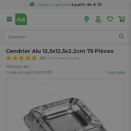
Livraison gratuite
 à partir de € 35
Retour 
gratuit
 dans votre magasin
Plus de  
50 magasins
Commandé avant 18h en semaine, 
expédié aujourd’hui.
Cendrier Alu 12,5x12,5x2,2cm 75 Pièces
5
/5
( 1 Commentaire(s))
Plateaux alu
Code produit 00403339
Lisez plus