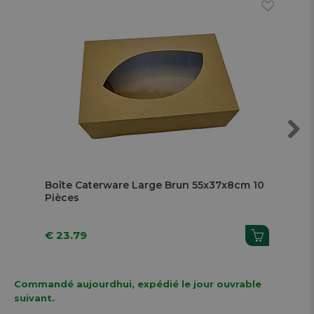
Next
Boîte Caterware Large Brun 55x37x8cm 10
Boî
Pièces
Pi
€ 23.79
€ 1
Commandé aujourdhui, expédié le jour ouvrable
suivant.