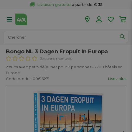
Livraison gratuite
 à partir de € 35
Retour 
gratuit
 dans votre magasin
Plus de  
50 magasins
Commandé avant 18h en semaine, 
expédié aujourd’hui.
Bongo NL 3 Dagen Eropuit In Europa
Je donne mon avis
2 nuits avec petit-déjeuner pour 2 personnes - 2700 hôtels en
Europe
Code produit 00613271
Lisez plus