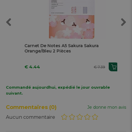
Previous
Next
s
Carnet De Notes A5 Sakura Sakura
Gel
Orange/Bleu 2 Pièces
€ 4.44
€ 
€ 7.39
Commandé aujourdhui, expédié le jour ouvrable
suivant.
Commentaires
(0)
Je donne mon avis
Aucun commentaire