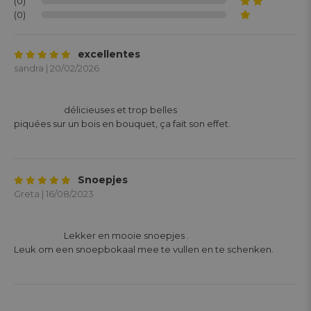
(0)
(0)
excellentes
sandra | 20/02/2026
			délicieuses et trop belles

piquées sur un bois en bouquet, ça fait son effet. 

Snoepjes
Greta | 16/08/2023
			Lekker en mooie snoepjes .

Leuk om een snoepbokaal mee te vullen en te schenken.
