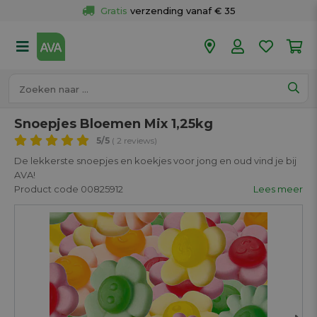
Gratis
 verzending vanaf € 35
Gratis
 ophalen en retour in je winkel
Meer dan 
50 winkels
Voor 18u besteld op werkdagen, 
vandaag verzonden.
Snoepjes Bloemen Mix 1,25kg
5
/5
( 2 reviews)
De lekkerste snoepjes en koekjes voor jong en oud vind je bij
AVA!
Product code 00825912
Lees meer