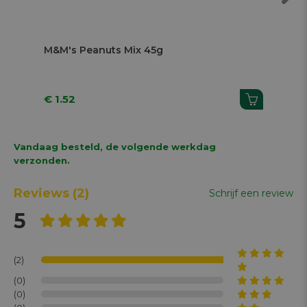
Next
M&M's Peanuts Mix 45g
Kni
€ 1.52
€ 
Vandaag besteld, de volgende werkdag
verzonden.
Reviews
(2)
Schrijf een review
5
(2)
(0)
(0)