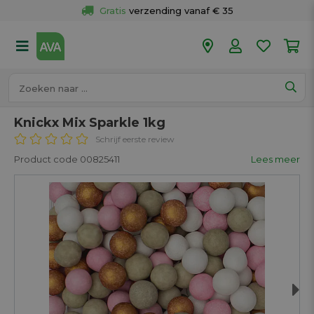
Gratis
 verzending vanaf € 35
Gratis
 ophalen en retour in je winkel
Meer dan 
50 winkels
Voor 18u besteld op werkdagen, 
vandaag verzonden.
Knickx Mix Sparkle 1kg
Schrijf eerste review
Product code 00825411
Lees meer
Next