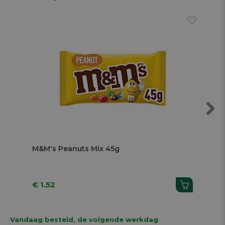
Next
M&M's Peanuts Mix 45g
Sn
€ 1.52
€ 
Vandaag besteld, de volgende werkdag