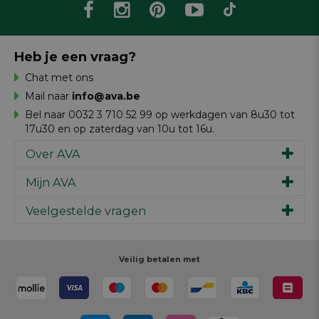
Heb je een vraag?
Chat met ons
Mail naar
info@ava.be
Bel naar 0032 3 710 52 99 op werkdagen van 8u30 tot
17u30 en op zaterdag van 10u tot 16u.
Over AVA
Mijn AVA
Ons verhaal
Merken
Veelgestelde vragen
Inspiratie
Werken bij AVA
Cadeaubon
Magazine AVA Moment
Je bestelling
Personal shopper
Winkels
Je betaling
Veilig betalen met
Maak je ontwerp
Resources
Je levering
Review schrijven
Je retour
Maak je ontwerp