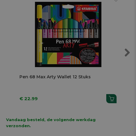
Next
Pen 68 Max Arty Wallet 12 Stuks
Vil
€ 22.99
€ 
Vandaag besteld, de volgende werkdag
verzonden.