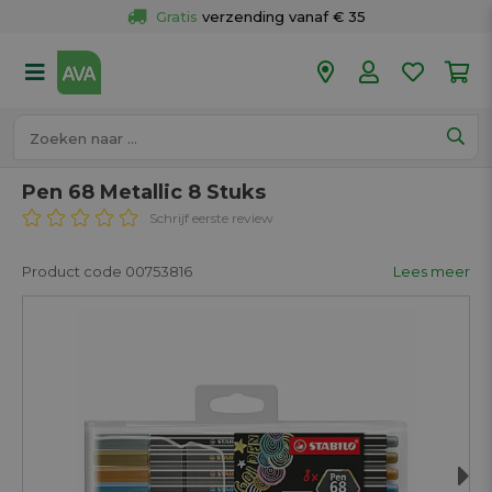
Gratis
 verzending vanaf € 35
Gratis
 ophalen en retour in je winkel
Meer dan 
50 winkels
Voor 18u besteld op werkdagen, 
vandaag verzonden.
Pen 68 Metallic 8 Stuks
Schrijf eerste review
Product code 00753816
Lees meer