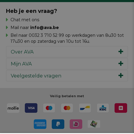
Heb je een vraag?
Chat met ons
Mail naar
info@ava.be
Bel naar 0032 3 710 52 99 op werkdagen van 8u30 tot
17u30 en op zaterdag van 10u tot 16u.
Over AVA
Mijn AVA
Ons verhaal
Merken
Veelgestelde vragen
Inspiratie
Werken bij AVA
Cadeaubon
Magazine AVA Moment
Je bestelling
Personal shopper
Winkels
Je betaling
Veilig betalen met
Maak je ontwerp
Resources
Je levering
Review schrijven
Je retour
Maak je ontwerp
Terugroepacties