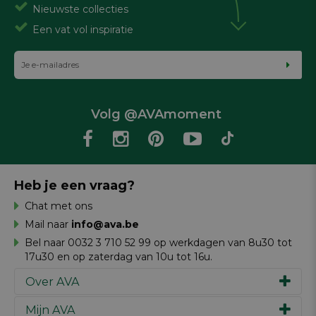
Nieuwste collecties
Een vat vol inspiratie
Volg @AVAmoment
Heb je een vraag?
Chat met ons
Mail naar
info@ava.be
Bel naar 0032 3 710 52 99 op werkdagen van 8u30 tot
17u30 en op zaterdag van 10u tot 16u.
Over AVA
Mijn AVA
Ons verhaal