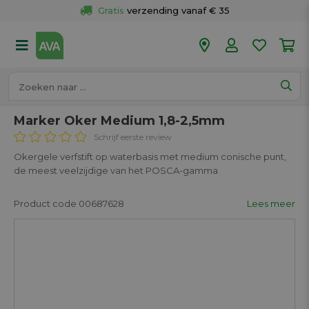
Gratis
 verzending vanaf € 35
Gratis
 ophalen en retour in je winkel
Meer dan 
50 winkels
Voor 18u besteld op werkdagen, 
vandaag verzonden.
Marker Oker Medium 1,8-2,5mm
Schrijf eerste review
Okergele verfstift op waterbasis met medium conische punt,
de meest veelzijdige van het POSCA-gamma
Product code 00687628
Lees meer