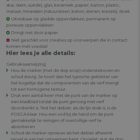
skai, daim, suède), glas, keramiek, papier, karton, plastic,
metaal, mineralen (natuursteen, beton, stenen, kiezels), doek
Uitwisbaar op gladde oppervlakken, permanent op
poreuze oppervlakken
Dringt niet door papier
Niet geschikt voor creaties op voorwerpen die in contact
komen met voedsel
Hier lees je alle details:
Gebruiksaanwijzing:
Hou de marker (met de dop erop) ondersteboven en
schud stevig. Je hoort dan het typische gekletter van
het kogeltje dat de componenten van de verf mengt
tot een homogene textuur.
Druk een aantal keer met de punt van de marker op
een kladblad totdat de punt genoeg met verf
doordrenkt is. Test het debiet: als de lijn strak is, is de
POSCA klaar. Hou een vod bij de hand om de punt
gemakkelijk te reinigen of overtollige verf te
absorberen.
Schud de marker opnieuw als het debiet afneemt
terwijl je aan het ontwerpen bent. Opgelet: sluit de dop