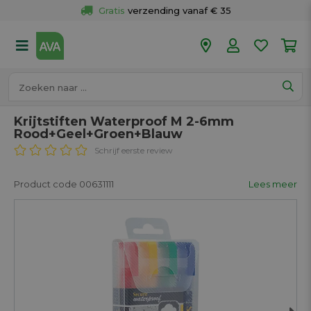
Gratis
 verzending vanaf € 35
Gratis
 ophalen en retour in je winkel
Meer dan 
50 winkels
Voor 18u besteld op werkdagen, 
vandaag verzonden.
Krijtstiften Waterproof M 2-6mm
Rood+Geel+Groen+Blauw
Schrijf eerste review
Product code 00631111
Lees meer