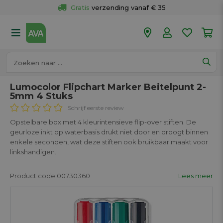
Gratis
 verzending vanaf € 35
Gratis
 ophalen en retour in je winkel
Meer dan 
50 winkels
Voor 18u besteld op werkdagen, 
vandaag verzonden.
Lumocolor Flipchart Marker Beitelpunt 2-
5mm 4 Stuks
Schrijf eerste review
Opstelbare box met 4 kleurintensieve flip-over stiften. De
geurloze inkt op waterbasis drukt niet door en droogt binnen
enkele seconden, wat deze stiften ook bruikbaar maakt voor
linkshandigen.
Product code 00730360
Lees meer