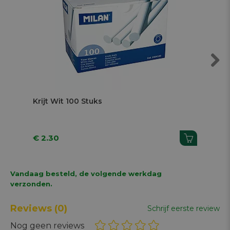
Next
Krijt Wit 100 Stuks
Lu
St
€ 2.30
€ 1
Vandaag besteld, de volgende werkdag
verzonden.
Reviews
(0)
Schrijf eerste review
Nog geen reviews