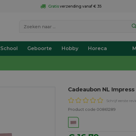
Gratis
 verzending vanaf € 35
 School
Geboorte
Hobby
Horeca
M
Cadeaubon NL Impress L
Schrijf eerste rev
Product code 00861289