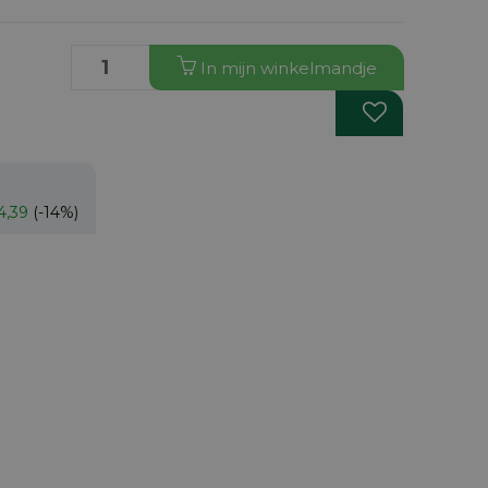
In
mijn
winkelmandje
4,39
(-14%)