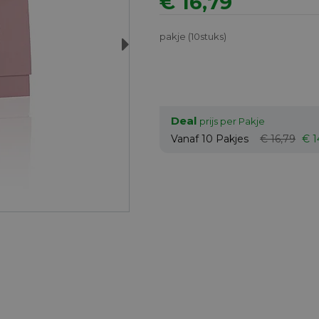
€ 16,79
pakje (10stuks)
Next
Deal
prijs per Pakje
Vanaf 10
Pakjes
€ 16,79
€ 1