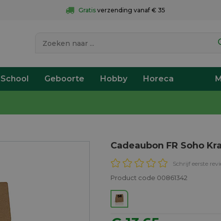
Gratis
 verzending vanaf € 35
 School
Geboorte
Hobby
Horeca
M
Cadeaubon FR Soho Kra
Schrijf eerste rev
Product code 00861342