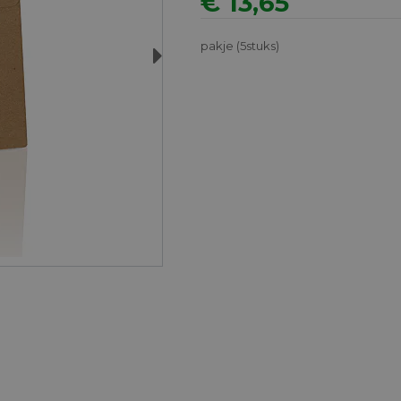
€ 13,65
pakje (5stuks)
Next