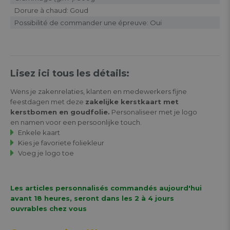
Dorure à chaud: Goud
Possibilité de commander une épreuve: Oui
Lisez ici tous les détails:
Wens je zakenrelaties, klanten en medewerkers fijne
feestdagen met deze
zakelijke kerstkaart met
kerstbomen en goudfolie.
Personaliseer met je logo
en namen voor een persoonlijke touch.
Enkele kaart
Kies je favoriete foliekleur
Voeg je logo toe
Les articles personnalisés commandés aujourd'hui
avant 18 heures, seront dans les 2 à 4 jours
ouvrables chez vous