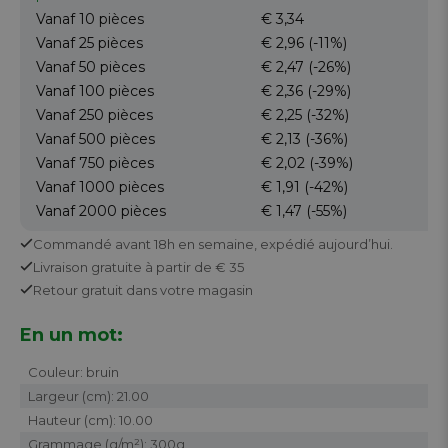
Vanaf 10
pièces
€ 3,34
Vanaf 25
pièces
€ 2,96
(-11%)
Vanaf 50
pièces
€ 2,47
(-26%)
Vanaf 100
pièces
€ 2,36
(-29%)
Vanaf 250
pièces
€ 2,25
(-32%)
Vanaf 500
pièces
€ 2,13
(-36%)
Vanaf 750
pièces
€ 2,02
(-39%)
Vanaf 1000
pièces
€ 1,91
(-42%)
Vanaf 2000
pièces
€ 1,47
(-55%)
Commandé avant 18h en semaine,
expédié aujourd’hui.
Livraison gratuite
à partir de € 35
Retour
gratuit
dans votre magasin
En un mot:
Couleur: bruin
Largeur (cm): 21.00
Hauteur (cm): 10.00
Grammage (g/m²): 300g