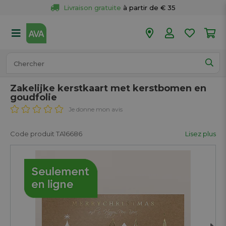
Livraison gratuite
 à partir de € 35
Retour 
gratuit
 dans votre magasin
Plus de  
50 magasins
Commandé avant 18h en semaine, 
expédié aujourd’hui.
Zakelijke kerstkaart met kerstbomen en
goudfolie
Je donne mon avis
Code produit TA16686
Lisez plus