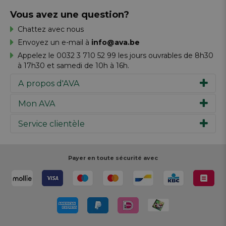
Vous avez une question?
Chattez avec nous
Envoyez un e-mail à
info@ava.be
Appelez le 0032 3 710 52 99 les jours ouvrables de 8h30
à 17h30 et samedi de 10h à 16h.
A propos d'AVA
Mon AVA
Notre histoire
Marques
Service clientèle
Inspiration
Travailler chez AVA
Chèque-cadeau
Magazine AVA Moment
Votre commande
Personal shopper
Magasins
Votre paiement
Payer en toute sécurité avec
Réalisez votre création
Resources
Votre livraison
Rédiger un commentaire
Retour
Réalisez votre création
Rappels de produits