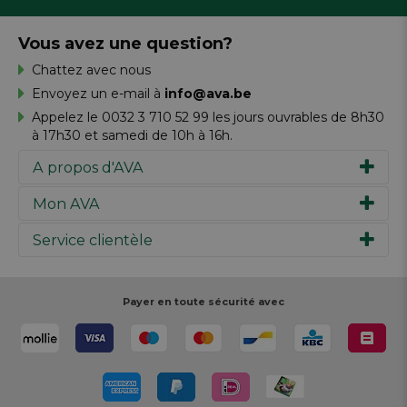
Vous avez une question?
Chattez avec nous
Envoyez un e-mail à
info@ava.be
Appelez le 0032 3 710 52 99 les jours ouvrables de 8h30
à 17h30 et samedi de 10h à 16h.
A propos d'AVA
Mon AVA
Notre histoire
Marques
Service clientèle
Inspiration
Travailler chez AVA
Chèque-cadeau
Magazine AVA Moment
Votre commande
Personal shopper
Magasins
Votre paiement
Payer en toute sécurité avec
Réalisez votre création
Resources
Votre livraison
Rédiger un commentaire
Retour
Réalisez votre création
Rappels de produits