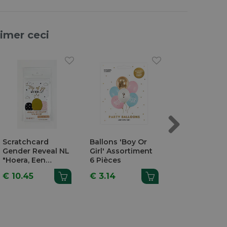
aimer ceci
Next
Scratchcard
Ballons 'Boy Or
Gender Reve
Gender Reveal NL
Girl' Assortiment
Ballon Rempl
"Hoera, Een
6 Pièces
Confettis Ro
Meisje" 10 Pièces
€ 10.45
€ 3.14
€ 5.97