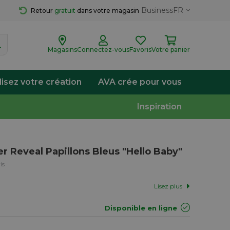
Business
FR
Retour 
gratuit
 dans votre magasin
Magasins
Connectez-vous
Favoris
Votre panier
lisez votre création
AVA crée pour vous
Inspiration
r Reveal Papillons Bleus "Hello Baby"
is
Lisez plus
Disponible en ligne