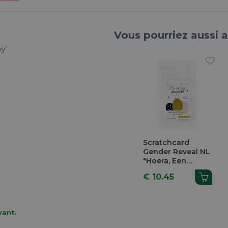
Vous pourriez aussi 
by"
Scratchcard
Gender Reveal NL
"Hoera, Een
Jongen" 10 Pièces
€ 10.45
vant.