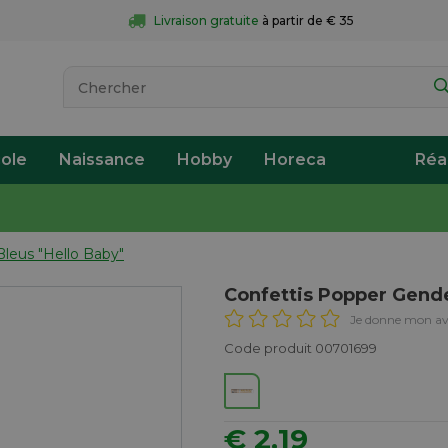
Livraison gratuite
 à partir de € 35
ole
Naissance
Hobby
Horeca
Réa
Bleus "Hello Baby"
Confettis Popper Gende
Je donne mon av
Code produit 00701699
€ 2,19