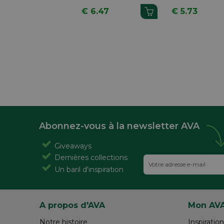
Tableaux Blanc 4
Pièces
€ 6.47
€ 5.73
Pièces
Abonnez-vous à la newsletter AVA
Giveaways
Dernières collections
Un baril d'inspiration
A propos d'AVA
Mon AV
Notre histoire
Inspiration