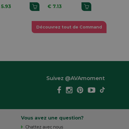
anguettes
Languettes
Pièces + 10
 5.93
€ 7.13
€ 8.45
Languettes
Découvrez tout de Command
Suivez @AVAmoment
Vous avez une question?
Chattez avec nous