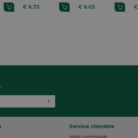
Etroits Blanc 4
Languettes
L
€ 6.72
€ 6.03
€
Pièces
A
Service clientèle
Votre commande