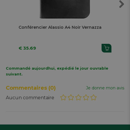
Next
Conférencier Alassio A4 Noir Vernazza
Con
€ 35.69
€ 
Commandé aujourdhui, expédié le jour ouvrable
suivant.
Commentaires
(0)
Je donne mon avis
Aucun commentaire