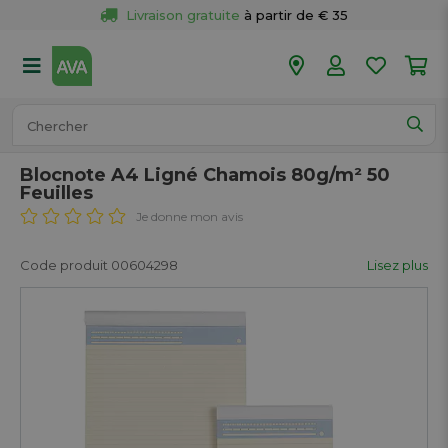
Livraison gratuite
 à partir de € 35
Retour 
gratuit
 dans votre magasin
Plus de  
50 magasins
Commandé avant 18h en semaine, 
expédié aujourd’hui.
Blocnote A4 Ligné Chamois 80g/m² 50
Feuilles
Je donne mon avis
Code produit 00604298
Lisez plus