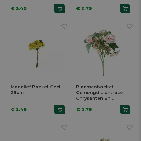
Viooltjes H 31cm
€ 3.49
€ 2.79
Madelief Boeket Geel
Bloemenboeket
29cm
Gemengd Lichtroze
Chrysanten En
Viooltjes H 31cm
€ 3.49
€ 2.79