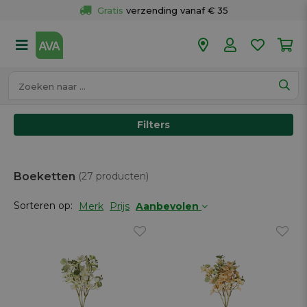
Gratis
 verzending vanaf € 35
Gratis
 ophalen en retour in je winkel
Meer dan 
50 winkels
Voor 18u besteld op werkdagen, 
vandaag verzonden.
Filters
Boeketten
(27 producten)
Sorteren op:
Merk
Prijs
Aanbevolen