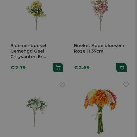
Bloemenboeket
Boeket Appelbloesem
Gemengd Geel
Roze H 37cm
Chrysanten En
Viooltjes H 31cm
€ 2.79
€ 2.69