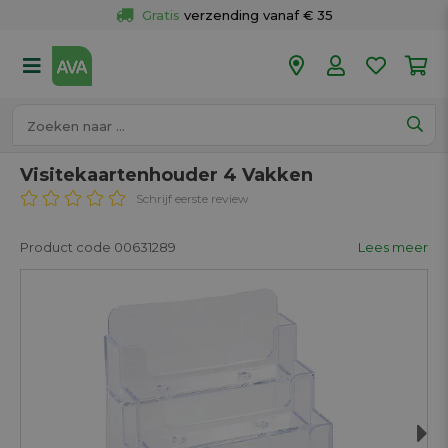
Gratis
 verzending vanaf € 35
Gratis
 ophalen en retour in je winkel
Meer dan 
50 winkels
Voor 18u besteld op werkdagen, 
vandaag verzonden.
Visitekaartenhouder 4 Vakken
Schrijf eerste review
Product code 00631289
Lees meer