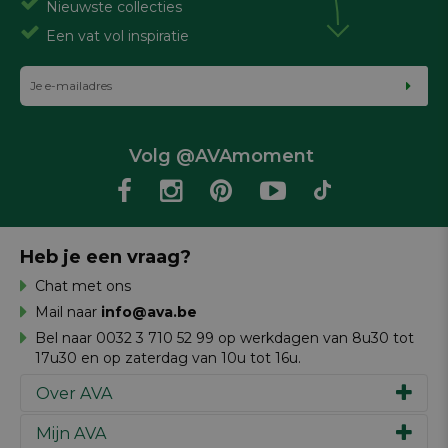
Nieuwste collecties
Een vat vol inspiratie
Volg @AVAmoment
Heb je een vraag?
Chat met ons
Mail naar
info@ava.be
Bel naar 0032 3 710 52 99 op werkdagen van 8u30 tot
17u30 en op zaterdag van 10u tot 16u.
Over AVA
Mijn AVA
Ons verhaal