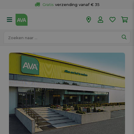
Gratis
 verzending vanaf € 35
Gratis
 ophalen en retour in je winkel
Meer dan 
50 winkels
Voor 18u besteld op werkdagen, 
vandaag verzonden.