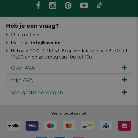
Heb je een vraag?
Chat met ons
Mail naar
info@ava.be
Bel naar 0032 3 710 52 99 op werkdagen van 8u30 tot
17u30 en op zaterdag van 10u tot 16u.
Over AVA
Mijn AVA
Ons verhaal
Merken
Veelgestelde vragen
Inspiratie
Werken bij AVA
Cadeaubon
Magazine AVA Moment
Je bestelling
Personal shopper
Winkels
Je betaling
Veilig betalen met
Maak je ontwerp
Resources
Je levering
Review schrijven
Je retour
Maak je ontwerp