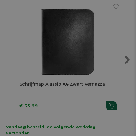
Next
Schrijfmap Alassio A4 Zwart Vernazza
Sch
€ 35.69
€ 
Vandaag besteld, de volgende werkdag
verzonden.