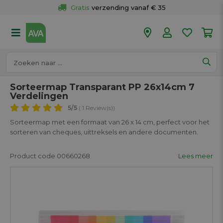
Gratis
 verzending vanaf € 35
Gratis
 ophalen en retour in je winkel
Meer dan 
50 winkels
Voor 18u besteld op werkdagen, 
vandaag verzonden.
Sorteermap Transparant PP 26x14cm 7
Verdelingen
5
/5
( 1 Review(s))
Sorteermap met een formaat van 26 x 14 cm, perfect voor het
sorteren van cheques, uittreksels en andere documenten.
Product code 00660268
Lees meer