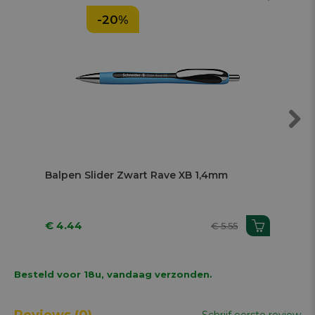
-20%
Next
Balpen Slider Zwart Rave XB 1,4mm
Bal
€ 4.44
€ 
€ 5.55
Besteld voor 18u, vandaag verzonden.
Reviews
(0)
Schrijf eerste review