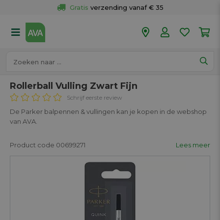
Gratis
 verzending vanaf € 35
Gratis
 ophalen en retour in je winkel
Meer dan 
50 winkels
Voor 18u besteld op werkdagen, 
vandaag verzonden.
Rollerball Vulling Zwart Fijn
Schrijf eerste review
De Parker balpennen & vullingen kan je kopen in de webshop
van AVA.
Product code 00699271
Lees meer