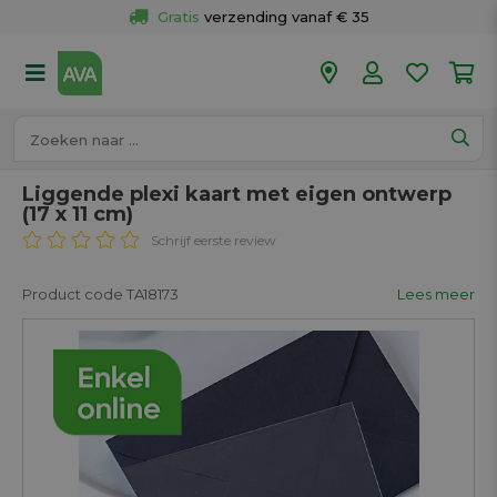
Gratis
 verzending vanaf € 35
Gratis
 ophalen en retour in je winkel
Meer dan 
50 winkels
Voor 18u besteld op werkdagen, 
vandaag verzonden.
Liggende plexi kaart met eigen ontwerp
(17 x 11 cm)
Schrijf eerste review
Product code TA18173
Lees meer