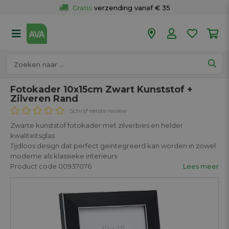
Gratis
 verzending vanaf € 35
Gratis
 ophalen en retour in je winkel
Meer dan 
50 winkels
Voor 18u besteld op werkdagen, 
vandaag verzonden.
Fotokader 10x15cm Zwart Kunststof +
Zilveren Rand
Schrijf eerste review
Zwarte kunststof fotokader met zilverbies en helder
kwaliteitsglas
Tijdloos design dat perfect geïntegreerd kan worden in zowel
moderne als klassieke interieurs
Product code 00937076
Lees meer