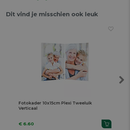
Dit vind je misschien ook leuk
Next
Fotokader 10x15cm Plexi Tweeluik
Fot
Verticaal
4x
€ 6.60
€ 1