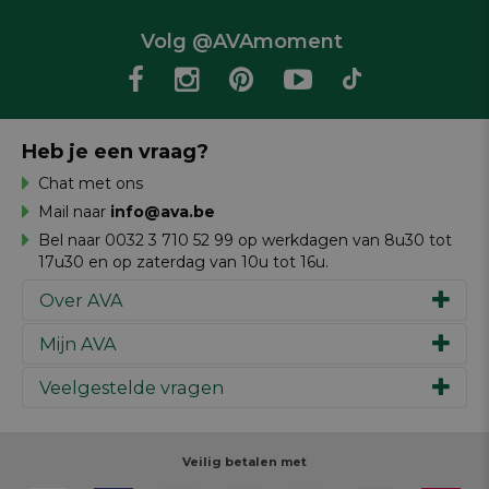
Volg @AVAmoment
Heb je een vraag?
Chat met ons
Mail naar
info@ava.be
Bel naar 0032 3 710 52 99 op werkdagen van 8u30 tot
17u30 en op zaterdag van 10u tot 16u.
Over AVA
Mijn AVA
Ons verhaal
Merken
Veelgestelde vragen
Inspiratie
Werken bij AVA
Cadeaubon
Magazine AVA Moment
Je bestelling
Personal shopper
Winkels
Je betaling
Veilig betalen met
Maak je ontwerp
Resources
Je levering