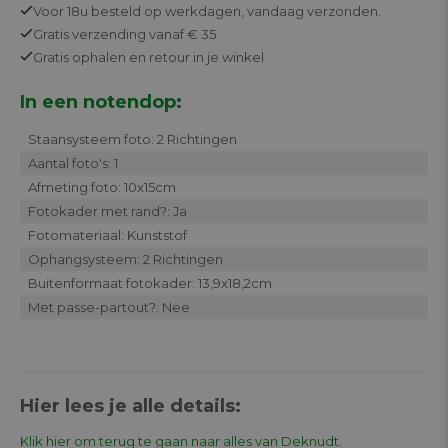
Voor 18u besteld op werkdagen,
vandaag verzonden.
Gratis
verzending vanaf € 35
Gratis
ophalen en retour in je winkel
In een notendop:
Staansysteem foto: 2 Richtingen
Aantal foto's: 1
Afmeting foto: 10x15cm
Fotokader met rand?: Ja
Fotomateriaal: Kunststof
Ophangsysteem: 2 Richtingen
Buitenformaat fotokader: 13,9x18,2cm
Met passe-partout?: Nee
Hier lees je alle details:
Klik hier om terug te gaan naar alles van Deknudt.