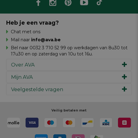
Heb je een vraag?
Chat met ons
Mail naar
info@ava.be
Bel naar 0032 3 710 52 99 op werkdagen van 8u30 tot
17u30 en op zaterdag van 10u tot 16u.
Over AVA
Mijn AVA
Ons verhaal
Merken
Veelgestelde vragen
Inspiratie
Werken bij AVA
Cadeaubon
Magazine AVA Moment
Je bestelling
Personal shopper
Winkels
Je betaling
Veilig betalen met
Maak je ontwerp
Resources
Je levering
Review schrijven
Je retour
Maak je ontwerp