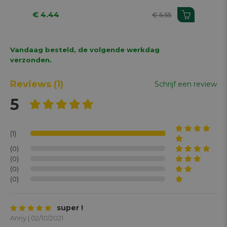
€ 4.44
€ 
€ 5.55
Vandaag besteld, de volgende werkdag
verzonden.
Reviews
(1)
Schrijf een review
5
(1)
(0)
(0)
(0)
(0)
super !
Anny | 02/10/2021