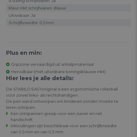
Is vulling schrijfwaren: Ja
Kleur inkt schrijfwaren: Blauw
Uitwisbaar: Ja
Schrijfbreedte: 0,5 mm
Plus en min:
Gripzone vervaardigd uit antislipmateriaal
Hervulbaar (met uitwisbare koningsblauwe inkt)
Hier lees je alle details:
De STABILO EASYoriginal is een ergonomische rollerball
voor zowel links- als rechtshandigen.
De pen werd ontworpen om kinderen zonder moeite te
leren schrijven.
Een ontspannen greep voor een zuiver en net
handschrift
Inktvullingen zijn beschikbaar voor een schrijfbreedte
van 0,5 mm en van 0,3 mm