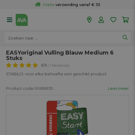
Gratis
 verzending vanaf € 35
Gratis
 ophalen en retour in je winkel
Meer dan 
50 winkels
Voor 18u besteld op werkdagen, 
vandaag verzonden.
EASYoriginal Vulling Blauw Medium 6
Stuks
5
/5
( 1 Review(s))
STABILO: voor elke behoefte een geschikt product
Product code 00696135
Lees meer