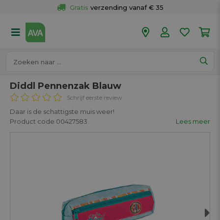
Gratis
 verzending vanaf € 35
Gratis
 ophalen en retour in je winkel
Meer dan 
50 winkels
Voor 18u besteld op werkdagen, 
vandaag verzonden.
Diddl Pennenzak Blauw
Schrijf eerste review
Daar is de schattigste muis weer!
Product code 00427583
Lees meer