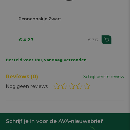
Next
Pennenbakje Zwart
Pe
€ 4.27
€ 
€ 7.13
Besteld voor 18u, vandaag verzonden.
Reviews
(0)
Schrijf eerste review
Nog geen reviews
Schrijf je in voor de AVA-nieuwsbrief