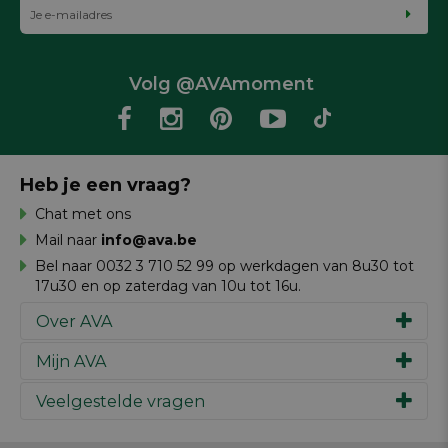
Volg @AVAmoment
Heb je een vraag?
Chat met ons
Mail naar
info@ava.be
Bel naar 0032 3 710 52 99 op werkdagen van 8u30 tot
17u30 en op zaterdag van 10u tot 16u.
Over AVA
Mijn AVA
Ons verhaal
Merken
Veelgestelde vragen
Inspiratie
Werken bij AVA
Cadeaubon
Magazine AVA Moment
Je bestelling