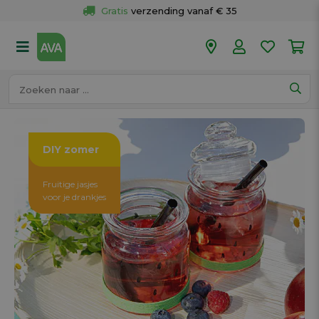
Gratis
 verzending vanaf € 35
Gratis
 ophalen en retour in je winkel
Meer dan 
50 winkels
Voor 18u besteld op werkdagen, 
vandaag verzonden.
DIY zomer
Fruitige jasjes
voor je drankjes