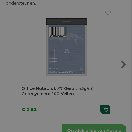
ondersteunen.
Next
Office Notablok A7 Geruit 45g/m²
O
Gerecycleerd 100 Vellen
G
€ 0.83
€ 
Ontdek alles van Aurora