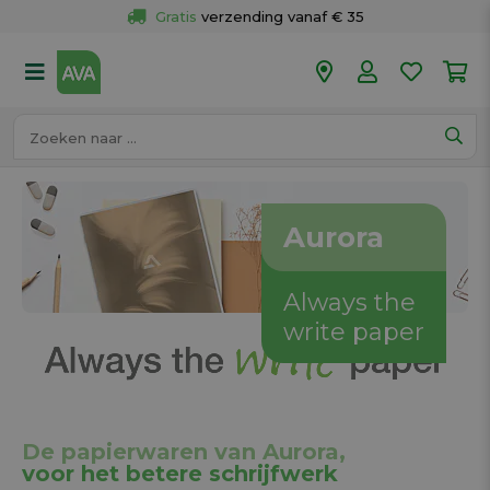
Gratis
 verzending vanaf € 35
Gratis
 ophalen en retour in je winkel
Meer dan 
50 winkels
Voor 18u besteld op werkdagen, 
vandaag verzonden.
Aurora
Always the
write paper
De papierwaren van Aurora,
voor het betere schrijfwerk