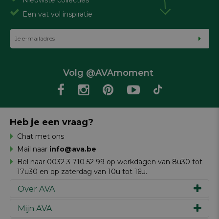
Een vat vol inspiratie
Volg @AVAmoment
Heb je een vraag?
Chat met ons
Mail naar
info@ava.be
Bel naar 0032 3 710 52 99 op werkdagen van 8u30 tot
17u30 en op zaterdag van 10u tot 16u.
Over AVA
Mijn AVA
Ons verhaal