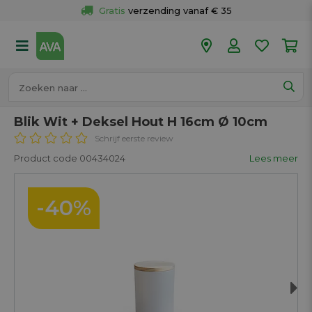
Gratis
 verzending vanaf € 35
Gratis
 ophalen en retour in je winkel
Meer dan 
50 winkels
Voor 18u besteld op werkdagen, 
vandaag verzonden.
Blik Wit + Deksel Hout H 16cm Ø 10cm
Schrijf eerste review
Product code 00434024
Lees meer
-40%
Next