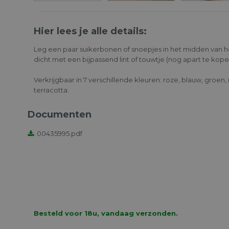
Hier lees je alle details:
Leg een paar suikerbonen of snoepjes in het midden van 
dicht met een bijpassend lint of touwtje (nog apart te kope
Verkrijgbaar in 7 verschillende kleuren: roze, blauw, groen,
terracotta.
Documenten
00435995.pdf
Bellenblaas Blauw
€ 0.93
Besteld voor 18u, vandaag verzonden.