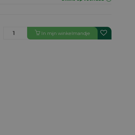
In
mijn
winkelmandje