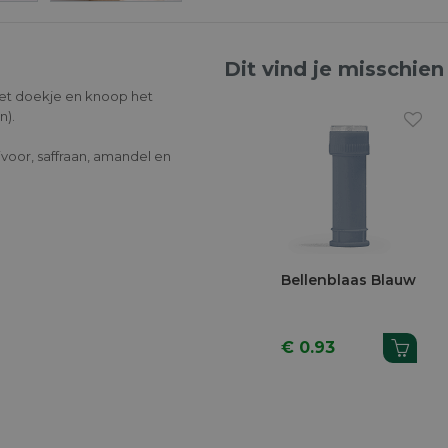
Dit vind je misschien
het doekje en knoop het
n).
 ivoor, saffraan, amandel en
Previous
Potje Glas + Dopje
Zakje Transparant
Doosje Suèd
Kurk 4x4x5cm
PET 8x4x9,5cm 10
Zand H 1,6c
40ml
Stuks
8cm 6 Stuks
€ 1.07
€ 4.82
€ 7.13