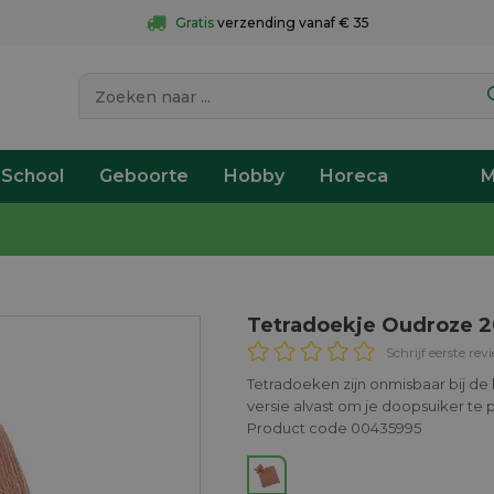
Gratis
 verzending vanaf € 35
 School
Geboorte
Hobby
Horeca
M
Tetradoekje Oudroze 
Schrijf eerste rev
Tetradoeken zijn onmisbaar bij de 
versie alvast om je doopsuiker te 
Product code 00435995