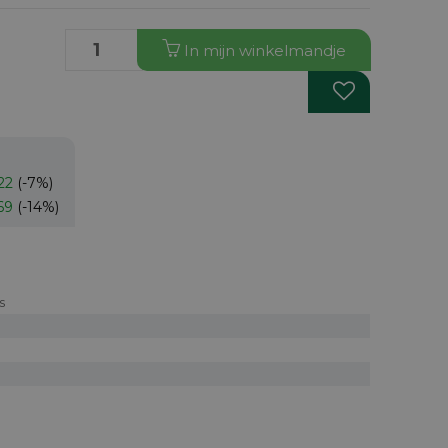
In
mijn
winkelmandje
22
(-7%)
69
(-14%)
s