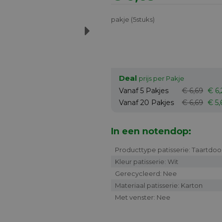
pakje (5stuks)
Next
Deal
prijs per Pakje
Vanaf 5
Pakjes
€ 6,69
€ 6,
Vanaf 20
Pakjes
€ 6,69
€ 5,
In een notendop:
Producttype patisserie: Taartdoo
Kleur patisserie: Wit
Gerecycleerd: Nee
Materiaal patisserie: Karton
Met venster: Nee