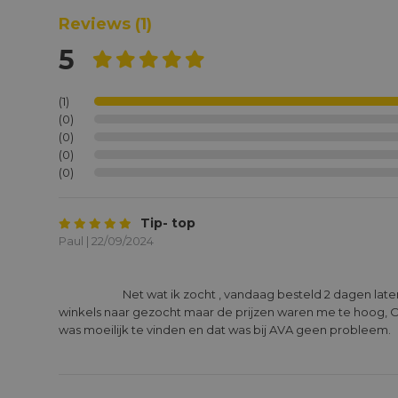
Reviews
(1)
5
(1)
(0)
(0)
(0)
(0)
Tip- top
Paul | 22/09/2024
			Net wat ik zocht , vandaag besteld 2 dagen later geleverd.  Had in verschillende 
winkels naar gezocht maar de prijzen waren me te hoog, 
was moeilijk te vinden en dat was bij AVA geen probleem.
