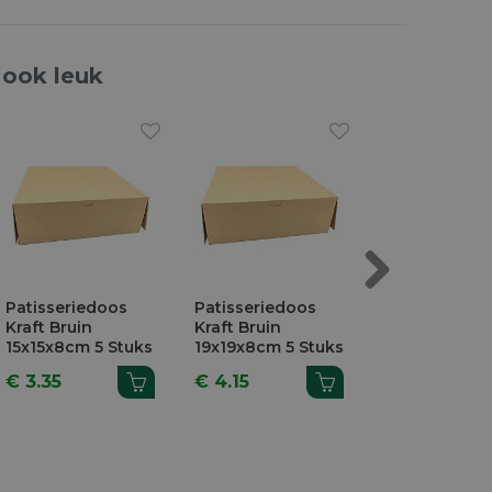
 ook leuk
Next
Patisseriedoos
Patisseriedoos
Patisseriedo
Kraft Bruin
Kraft Bruin
Kraft Wit
15x15x8cm 5 Stuks
19x19x8cm 5 Stuks
19x19x10cm 5
Stuks
€ 3.35
€ 4.15
€ 5.25