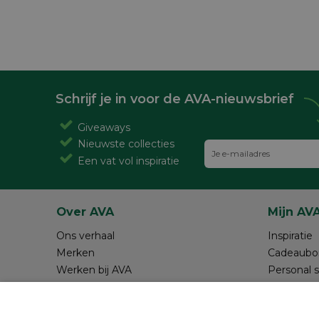
Schrijf je in voor de AVA-nieuwsbrief
Giveaways
Nieuwste collecties
Een vat vol inspiratie
Over AVA
Mijn AV
Ons verhaal
Inspiratie
Merken
Cadeaubo
Werken bij AVA
Personal 
Magazine AVA Moment
Maak je o
Winkels
Review sc