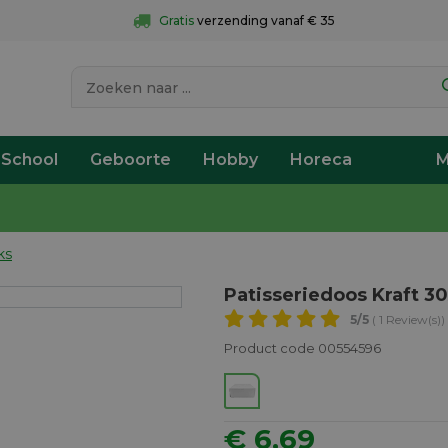
Gratis
 verzending vanaf € 35
 School
Geboorte
Hobby
Horeca
M
ks
Patisseriedoos Kraft 3
5
/5
( 1 Review(s))
Product code 00554596
€ 6,69