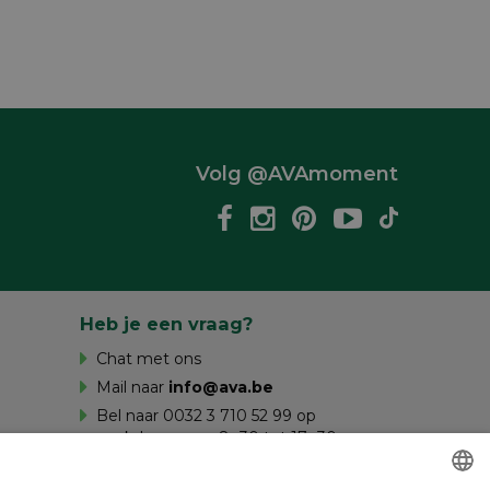
Volg @AVAmoment
Heb je een vraag?
Chat met ons
Mail naar
info@ava.be
Bel naar 0032 3 710 52 99 op
werkdagen van 8u30 tot 17u30 en op
zaterdag van 10u tot 16u.