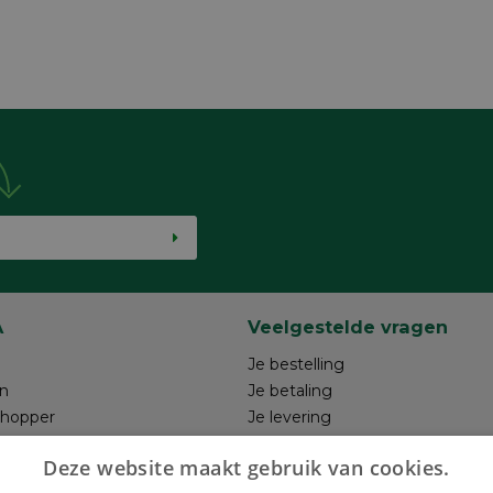
A
Veelgestelde vragen
Je bestelling
n
Je betaling
shopper
Je levering
ntwerp
Je retour
Deze website maakt gebruik van cookies.
hrijven
Maak je ontwerp