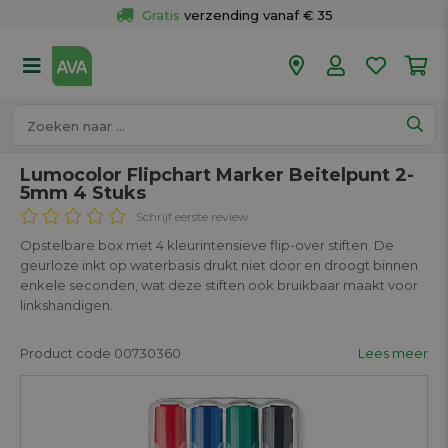
Gratis
 verzending vanaf € 35
Gratis
 ophalen en retour in je winkel
Meer dan 
50 winkels
Voor 18u besteld op werkdagen, 
vandaag verzonden.
Lumocolor Flipchart Marker Beitelpunt 2-
5mm 4 Stuks
Schrijf eerste review
Opstelbare box met 4 kleurintensieve flip-over stiften. De
geurloze inkt op waterbasis drukt niet door en droogt binnen
enkele seconden, wat deze stiften ook bruikbaar maakt voor
linkshandigen.
Product code 00730360
Lees meer