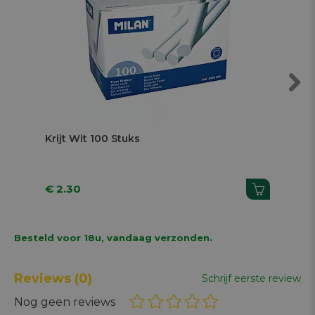
Next
Krijt Wit 100 Stuks
Lu
St
€ 2.30
€ 1
Besteld voor 18u, vandaag verzonden.
Reviews
(0)
Schrijf eerste review
Nog geen reviews