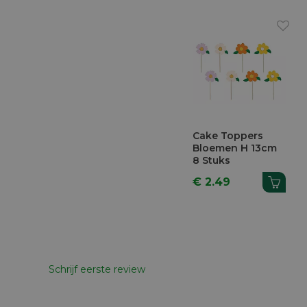
Previous
Cake Toppers
Lint Rhodoïde
Cake 
Bloemen H 13cm
Herbruikbaar PVC
Stokje
8 Stuks
8cm x 3m
€ 2.49
€ 6.81
€ 3.9
Schrijf eerste review