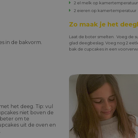
2 el melk op kamertemperatuur
2 eieren op kamertemperatuur
Zo maak je het deeg
Laat de boter smelten. Voeg de su
es in de bakvorm.
glad deegbeslag. Voeg nog 2 eetle
bak de cupcakes in een voorverw
met het deeg. Tip: vul
cupcakes niet boven de
s beter om te
upcakes uit de oven en
.