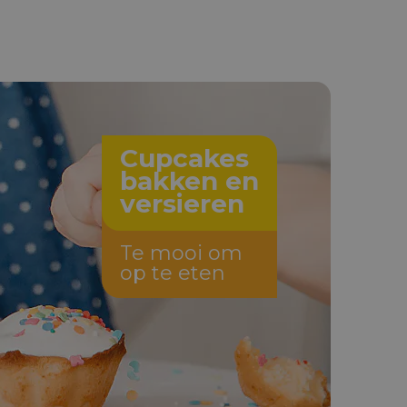
Cupcakes
bakken en
versieren
Te mooi om
op te eten