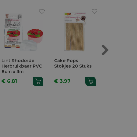
Next
Pops
Gereedschap
Uitsteekvormpjes
s 20 Stuks
Suikerpasta 8
Suikerpasta 5
Stuks
Stuks
7
€ 10.49
€ 15.22