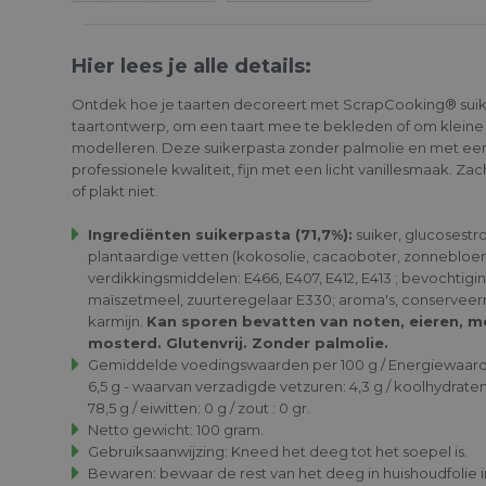
Hier lees je alle details:
Ontdek hoe je taarten decoreert met ScrapCooking® suike
taartontwerp, om een ​​taart mee te bekleden of om klein
modelleren. Deze suikerpasta zonder palmolie en met een n
professionele kwaliteit, fijn met een licht vanillesmaak. Zac
of plakt niet.
Ingrediënten suikerpasta (71,7%):
suiker, glucosest
plantaardige vetten (kokosolie, cacaoboter, zonnebloem
verdikkingsmiddelen: E466, E407, E412, E413 ; bevochtigi
maïszetmeel, zuurteregelaar E330; aroma's, conserveermi
karmijn.
Kan sporen bevatten van noten, eieren, m
mosterd. Glutenvrij. Zonder palmolie.
Gemiddelde voedingswaarden per 100 g / Energiewaarde: 
6,5 g - waarvan verzadigde vetzuren: 4,3 g / koolhydraten
78,5 g / eiwitten: 0 g / zout : 0 gr.
Netto gewicht: 100 gram.
Gebruiksaanwijzing: Kneed het deeg tot het soepel is.
Bewaren: bewaar de rest van het deeg in huishoudfolie i