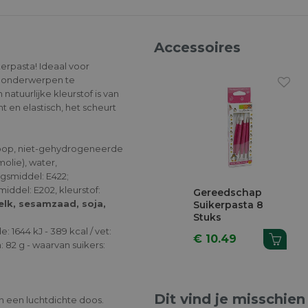
Accessoires
rpasta! Ideaal voor
e onderwerpen te
atuurlijke kleurstof is van
ht en elastisch, het scheurt
roop, niet-gehydrogeneerde
olie), water,
ngsmiddel: E422;
ddel: E202, kleurstof:
Gereedschap
elk, sesamzaad, soja,
Suikerpasta 8
Stuks
1644 kJ - 389 kcal / vet:
€ 10.49
: 82 g - waarvan suikers:
Dit vind je misschien
n een luchtdichte doos.