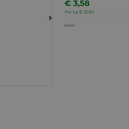
€ 3,58
Per kg € 35,80
Next
pakje