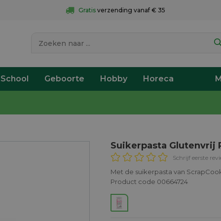
Gratis
 verzending vanaf € 35
 School
Geboorte
Hobby
Horeca
M
Suikerpasta Glutenvrij
Schrijf eerste rev
Met de suikerpasta van ScrapCook
Product code 00664724