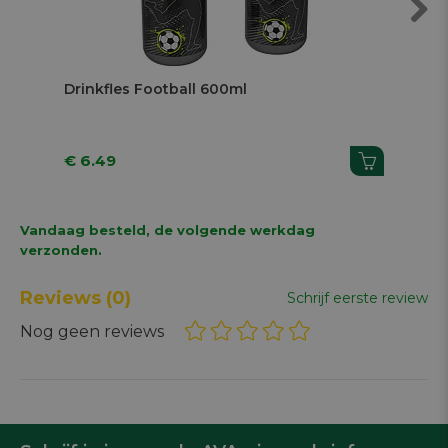
Next
Drinkfles Football 600ml
Sn
€ 6.49
€ 
Vandaag besteld, de volgende werkdag
verzonden.
Reviews
(0)
Schrijf eerste review
Nog geen reviews