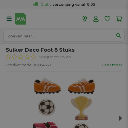
Gratis
 verzending vanaf € 35
Gratis
 ophalen en retour in je winkel
Meer dan 
50 winkels
Voor 18u besteld op werkdagen, 
vandaag verzonden.
Suiker Deco Foot 8 Stuks
Schrijf eerste review
Product code 00664550
Lees meer
Next