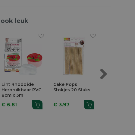
 ook leuk
Next
Lint Rhodoïde
Cake Pops
Gereedscha
Herbruikbaar PVC
Stokjes 20 Stuks
Suikerpasta 
8cm x 3m
Stuks
€ 6.81
€ 3.97
€ 10.49