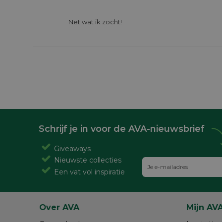
			Net wat ik zocht!

Schrijf je in voor de AVA-nieuwsbrief
Giveaways
Nieuwste collecties
Een vat vol inspiratie
Over AVA
Mijn AV