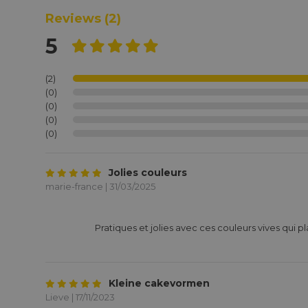
Reviews
(2)
5
(2)
(0)
(0)
(0)
(0)
Jolies couleurs
marie-france | 31/03/2025
			Pratiques et jolies avec ces couleurs vives qui plaisent aux enfants

Kleine cakevormen
Lieve | 17/11/2023