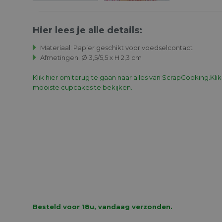
Hier lees je alle details:
Materiaal: Papier geschikt voor voedselcontact
Afmetingen: Ø 3,5/5,5 x H 2,3 cm
Klik hier om terug te gaan naar alles van ScrapCooking.
Kli
mooiste cupcakes te bekijken.
Besteld voor 18u, vandaag verzonden.