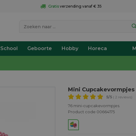
Gratis
 verzending vanaf € 35
 School
Geboorte
Hobby
Horeca
M
Mini Cupcakevormpjes 
5
/5
( 2 reviews)
76 mini-cupcakevormpjes.
Product code 00664175