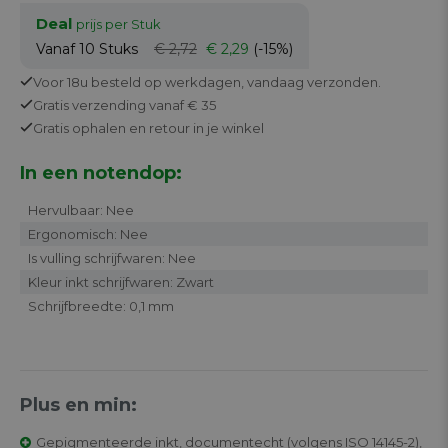
Deal
prijs per Stuk
Vanaf 10
Stuks
€ 2,72
€ 2,29
(-15%)
Voor 18u besteld op werkdagen,
vandaag verzonden.
Gratis
verzending vanaf € 35
Gratis
ophalen en retour in je winkel
In een notendop:
Hervulbaar: Nee
Ergonomisch: Nee
Is vulling schrijfwaren: Nee
Kleur inkt schrijfwaren: Zwart
Schrijfbreedte: 0,1 mm
Plus en min:
Gepigmenteerde inkt, documentecht (volgens ISO 14145-2),