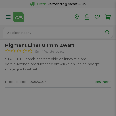
Gratis
 verzending vanaf € 35
Gratis
 ophalen en retour in je winkel
Meer dan 
50 winkels
Voor 18u besteld op werkdagen, 
vandaag verzonden.
Pigment Liner 0,1mm Zwart
Schrijf eerste review
STAEDTLER combineert traditie en innovatie om
vernieuwende producten te ontwikkelen van de hoogst
mogelijke kwaliteit.
Product code 00520303
Lees meer