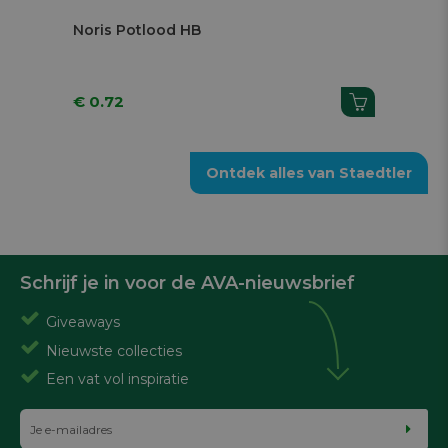
Noris Potlood HB
T
€ 0.72
€
Ontdek alles van Staedtler
Schrijf je in voor de AVA-nieuwsbrief
Giveaways
Nieuwste collecties
Een vat vol inspiratie