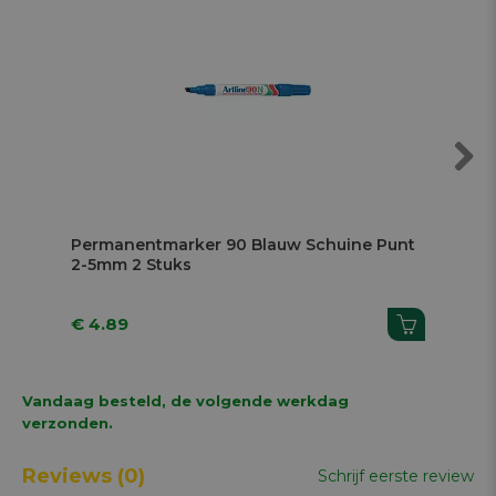
Next
Permanentmarker 90 Blauw Schuine Punt
Pe
2-5mm 2 Stuks
2-
€ 4.89
€ 
Vandaag besteld, de volgende werkdag
verzonden.
Reviews
(0)
Schrijf eerste review