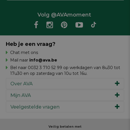
Volg @AVAmoment
Heb je een vraag?
Chat met ons
Mail naar
info@ava.be
Bel naar 0032 3 710 52 99 op werkdagen van 8u30 tot
17u30 en op zaterdag van 10u tot 16u.
Over AVA
Mijn AVA
Ons verhaal
Merken
Veelgestelde vragen
Inspiratie
Werken bij AVA
Cadeaubon
Magazine AVA Moment
Je bestelling
Personal shopper
Winkels
Je betaling
Veilig betalen met
Maak je ontwerp