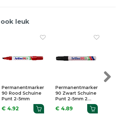
 ook leuk
Next
Permanentmarker
Permanentmarker
Permanent
700 Rood Ronde
700 Zwart Ronde
Marker Zwar
Punt 0,7mm 2
Punt 0,7mm 2
725N Neat 0
Stuks
Stuks
€ 4.61
€ 4.59
€ 3.19