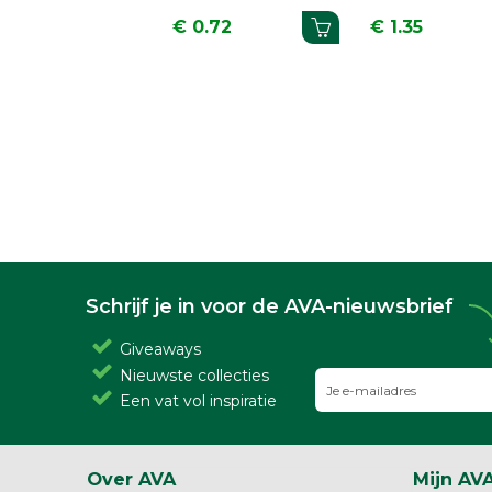
3.14
€ 9.99
€ 0.93
Schrijf je in voor de AVA-nieuwsbrief
Giveaways
Nieuwste collecties
Een vat vol inspiratie
Over AVA
Mijn AV