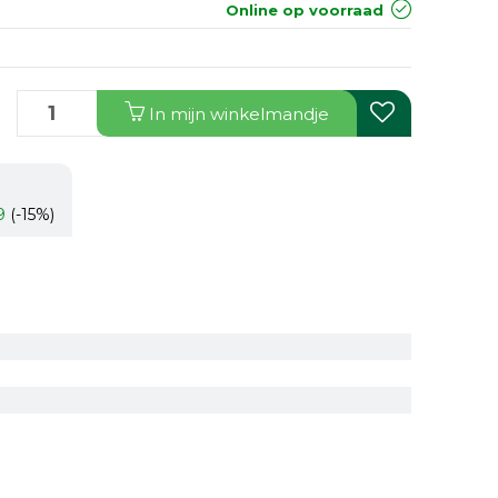
Online op voorraad
In
mijn
winkelmandje
9
(-15%)