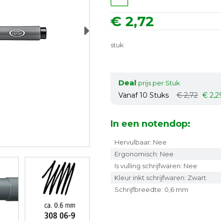
€ 2,72
Next
stuk
Deal
prijs per Stuk
Vanaf 10
Stuks
€ 2,72
€ 2,2
In een notendop:
Hervulbaar: Nee
Ergonomisch: Nee
Is vulling schrijfwaren: Nee
Kleur inkt schrijfwaren: Zwart
Schrijfbreedte: 0,6 mm