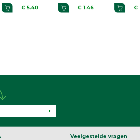
€ 1.98
€ 1.35
€ 
A
Veelgestelde vragen