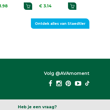
5.29
€ 2.72
€ 1.35
Ontdek alles van Staedtler
Volg @AVAmoment
Heb je een vraag?