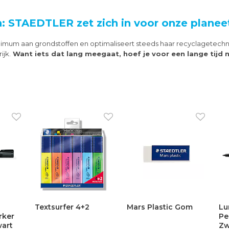
n: STAEDTLER zet zich in voor onze planee
imum aan grondstoffen en optimaliseert steeds haar recyclagetechni
ijk.
Want iets dat lang meegaat, hoef je voor een lange tijd n
 HB
Lumocolor
Textsurfer Geel
Ma
Permanent Fijn
3
Zwart