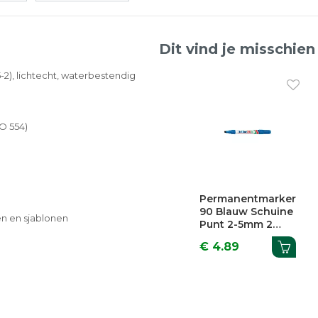
Dit vind je misschien
2), lichtecht, waterbestendig
SO 554)
Previous
entmarker
Permanentmarker
Permanentmarker
 Schuine
90 Zwart Schuine
700 Blauw Ronde
en en sjablonen
-5mm
Punt 2-5mm 2
Punt 0,7mm 2
Stuks
Stuks
€ 4.89
€ 4.59