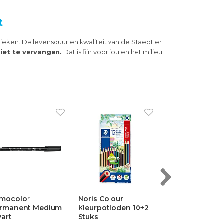
t
eken. De levensduur en kwaliteit van de Staedtler
iet te vervangen.
Dat is fijn voor jou en het milieu.
Next
rs Lat Aluminium
Pigment Liner
Lumocolor
0cm
0,5mm Zwart
Permanent Ma
Beitelpunt Zw