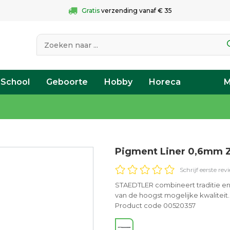
Gratis
 verzending vanaf € 35
 School
Geboorte
Hobby
Horeca
M
Pigment Liner 0,6mm 
Schrijf eerste rev
STAEDTLER combineert traditie e
van de hoogst mogelijke kwaliteit.
Product code 00520357