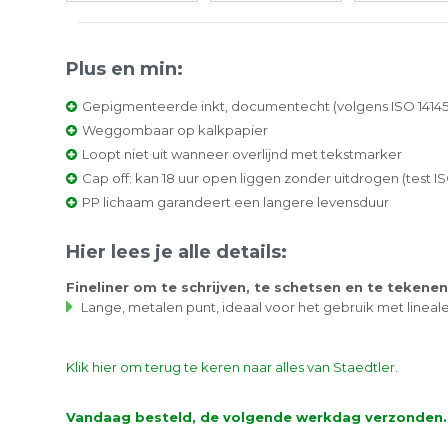
Plus en min:
Gepigmenteerde inkt, documentecht (volgens ISO 14145-
Weggombaar op kalkpapier
Loopt niet uit wanneer overlijnd met tekstmarker
Cap off: kan 18 uur open liggen zonder uitdrogen (test I
PP lichaam garandeert een langere levensduur
Hier lees je alle details:
Permanentmarker
Perman
Fineliner om te schrijven, te schetsen en te tekenen
90 Blauw Schuine
90 Rood
Lange, metalen punt, ideaal voor het gebruik met lineal
Punt 2-5mm 2
Punt 2
Stuks
€ 4.89
€ 4.92
Klik hier om terug te keren naar alles van Staedtler.
Vandaag besteld, de volgende werkdag verzonden.