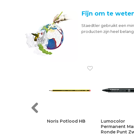
Fijn om te wete
Staedtler gebruikt een min
producten zijn heel belangr
Previous
ris Colour
Mars Basic Passer
Noris Potlood
eurpotloden 10+2
Standaard Met
Met Gom
uks
Verlengstuk