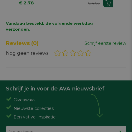
€ 2.78
€ 1
€ 4.65
Vandaag besteld, de volgende werkdag
verzonden.
Reviews
(0)
Schrijf eerste review
Nog geen reviews
Schrijf je in voor de AVA-nieuwsbrief
Giveaways
Nieuwste collecties
Een vat vol inspiratie