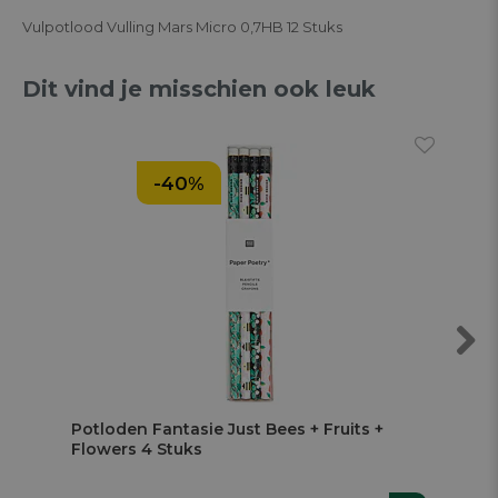
Vulpotlood Vulling Mars Micro 0,7HB 12 Stuks
Dit vind je misschien ook leuk
-40%
Next
Potloden Fantasie Just Bees + Fruits +
Fr
Flowers 4 Stuks