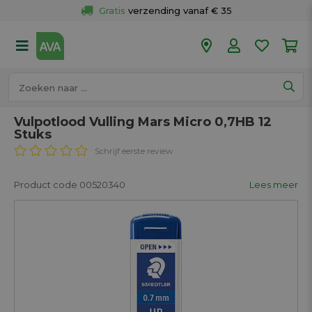
Gratis
 verzending vanaf € 35
Gratis
 ophalen en retour in je winkel
Meer dan 
50 winkels
Voor 18u besteld op werkdagen, 
vandaag verzonden.
Vulpotlood Vulling Mars Micro 0,7HB 12
Stuks
Schrijf eerste review
Product code 00520340
Lees meer