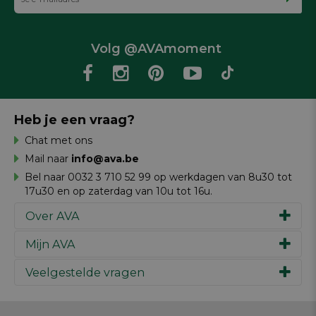
Volg @AVAmoment
Heb je een vraag?
Chat met ons
Mail naar
info@ava.be
Bel naar 0032 3 710 52 99 op werkdagen van 8u30 tot
17u30 en op zaterdag van 10u tot 16u.
Over AVA
Mijn AVA
Ons verhaal
Merken
Veelgestelde vragen
Inspiratie
Werken bij AVA
Cadeaubon
Magazine AVA Moment
Je bestelling
Personal shopper
Winkels