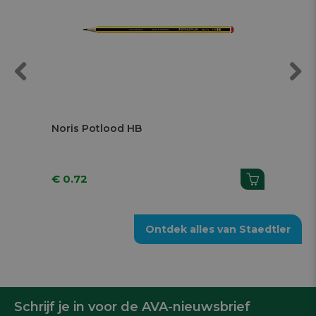
Previous
Next
Noris Potlood HB
T
€ 0.72
€
Ontdek alles van Staedtler
Schrijf je in voor de AVA-nieuwsbrief