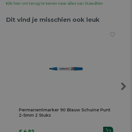
Klik hier om terug te keren naar alles van Staedtler.
Dit vind je misschien ook leuk
Next
Permanentmarker 90 Blauw Schuine Punt
Pe
2-5mm 2 Stuks
2-
€ 4.89
€ 