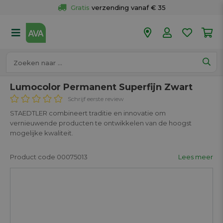
Gratis
 verzending vanaf € 35
Gratis
 ophalen en retour in je winkel
Meer dan 
50 winkels
Voor 18u besteld op werkdagen, 
vandaag verzonden.
Lumocolor Permanent Superfijn Zwart
Schrijf eerste review
STAEDTLER combineert traditie en innovatie om
vernieuwende producten te ontwikkelen van de hoogst
mogelijke kwaliteit.
Product code 00075013
Lees meer