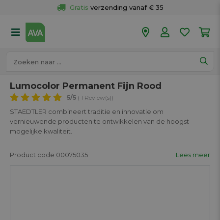
Gratis
 verzending vanaf € 35
Gratis
 ophalen en retour in je winkel
Meer dan 
50 winkels
Voor 18u besteld op werkdagen, 
vandaag verzonden.
Lumocolor Permanent Fijn Rood
5
/5
( 1 Review(s))
STAEDTLER combineert traditie en innovatie om
vernieuwende producten te ontwikkelen van de hoogst
mogelijke kwaliteit.
Product code 00075035
Lees meer