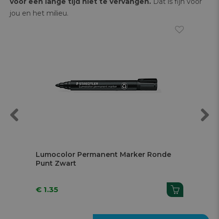
voor een lange tijd niet te vervangen.
Dat is fijn voor
jou en het milieu.
Previous
Next
Lumocolor Permanent Marker Ronde
N
Punt Zwart
€ 1.35
€