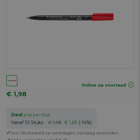
Online op voorraad
€ 1,98
Deal
prijs per Stuk
Vanaf 10
Stuks
€ 1,98
€ 1,69
(-14%)
Voor 18u besteld op werkdagen,
vandaag verzonden.
Gratis
verzending vanaf € 35