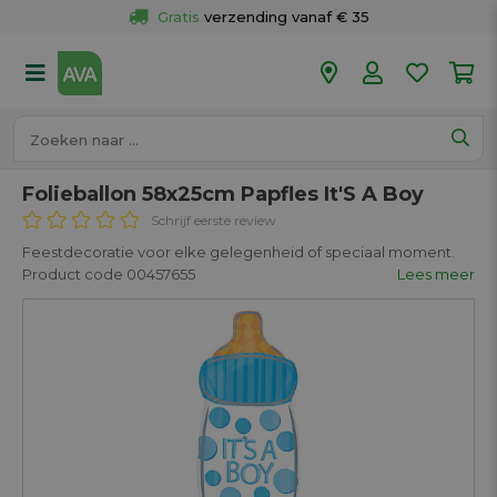
Gratis
 verzending vanaf € 35
Gratis
 ophalen en retour in je winkel
Meer dan 
50 winkels
Voor 18u besteld op werkdagen, 
vandaag verzonden.
Folieballon 58x25cm Papfles It'S A Boy
Schrijf eerste review
Feestdecoratie voor elke gelegenheid of speciaal moment.
Product code 00457655
Lees meer