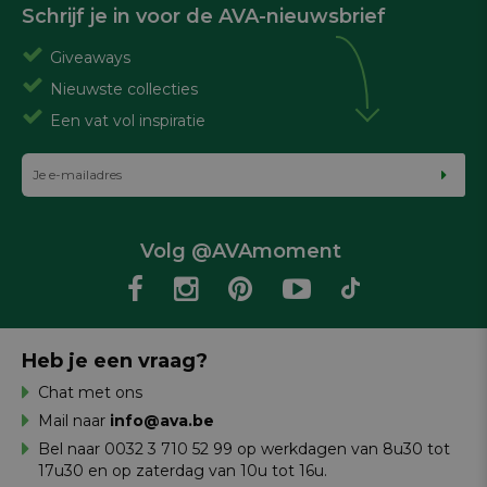
Schrijf je in voor de AVA-nieuwsbrief
Giveaways
Nieuwste collecties
Een vat vol inspiratie
Volg @AVAmoment
Heb je een vraag?
Chat met ons
Mail naar
info@ava.be
Bel naar 0032 3 710 52 99 op werkdagen van 8u30 tot
17u30 en op zaterdag van 10u tot 16u.