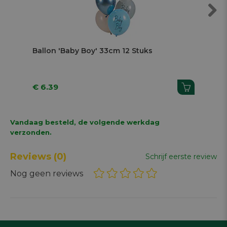
Next
Ballon 'Baby Boy' 33cm 12 Stuks
Bui
2,
€ 6.39
€ 
Vandaag besteld, de volgende werkdag
verzonden.
Reviews
(0)
Schrijf eerste review
Nog geen reviews