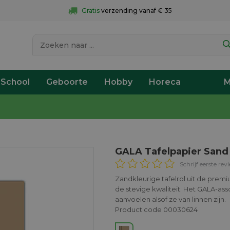
Gratis
 verzending vanaf € 35
 School
Geboorte
Hobby
Horeca
M
GALA Tafelpapier Sand
Schrijf eerste rev
Zandkleurige tafelrol uit de premi
de stevige kwaliteit. Het GALA-ass
aanvoelen alsof ze van linnen zijn.
Product code 00030624