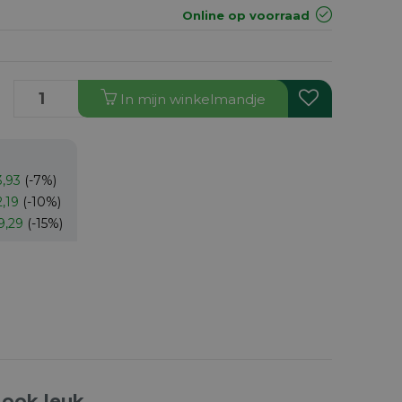
Online op voorraad
In
mijn
winkelmandje
3,93
(-7%)
2,19
(-10%)
9,29
(-15%)
 ook leuk