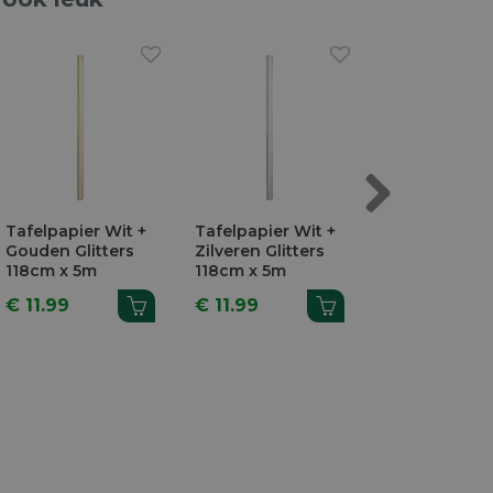
Next
Tafelpapier Wit +
Tafelpapier Wit +
GALA Tafelpa
Gouden Glitters
Zilveren Glitters
Jeans Blue 1
118cm x 5m
118cm x 5m
x 25m
€ 11.99
€ 11.99
€ 57.99