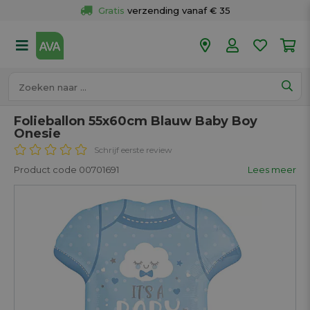
Gratis
 verzending vanaf € 35
Gratis
 ophalen en retour in je winkel
Meer dan 
50 winkels
Voor 18u besteld op werkdagen, 
vandaag verzonden.
Folieballon 55x60cm Blauw Baby Boy
Onesie
Schrijf eerste review
Product code 00701691
Lees meer