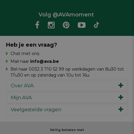
Volg @AVAmoment
Heb je een vraag?
Chat met ons
Mail naar
info@ava.be
Bel naar 0032 3 710 52 99 op werkdagen van 8u30 tot
17u30 en op zaterdag van 10u tot 16u.
Over AVA
Mijn AVA
Ons verhaal
Merken
Veelgestelde vragen
Inspiratie
Werken bij AVA
Cadeaubon
Magazine AVA Moment
Je bestelling
Personal shopper
Winkels
Je betaling
Veilig betalen met
Maak je ontwerp
Resources