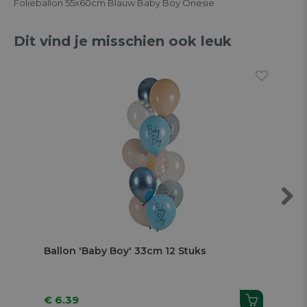
Folieballon 55x60cm Blauw Baby Boy Onesie
Dit vind je misschien ook leuk
Next
Ballon 'Baby Boy' 33cm 12 Stuks
Bui
2,
€ 6.39
€ 