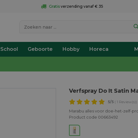
Gratis
 verzending vanaf € 35
 School
Geboorte
Hobby
Horeca
M
Verfspray Do It Satin M
5
/5
( 1 Review(s))
Marabu alles voor doe-het-zelf-pr
Product code 00663492