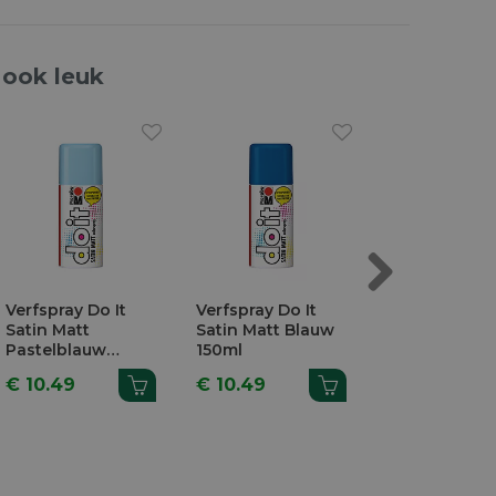
 ook leuk
Next
Verfspray Do It
Verfspray Do It
Verfspray Do 
Gloss Glanzend
Glitter Goud 150ml
Satin Matt
Zwart 150ml
Citroengeel 
€ 11.67
€ 10.24
€ 10.49