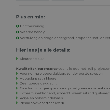
Plus en min:
Lichtbestendig
Weerbestendig
Verstuiving op droge ondergrond, proper en stof- en vetv
Hier lees je alle details:
Kleurcode: 042
Kwaliteitskleurenspray
Verfspray Do It
voor alle doe-het-zelf-projecten,
Verfspra
Satin Matt Oranje
Satin Ma
Voor normale oppervlakken, zonder borstelstrepen
150ml
Pastelb
Hoogglans satijnkleuren
150ml
Zeer goede dekkracht
€ 10.49
€ 10.4
Geschikt voor geëxpandeerd polystyreen en vereist ge
Extreem sneldrogend, lichtecht, weerbestendig, afveeg
Acryl- en oplosmiddelbasis
Ideaal ook voor stencilwerk