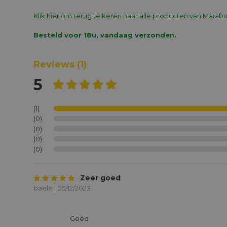
Klik hier om terug te keren naar alle producten van Marabu
Besteld voor 18u, vandaag verzonden.
Reviews
(1)
5
(1)
(0)
(0)
(0)
(0)
Zeer goed
baele | 05/12/2023
			Goed
