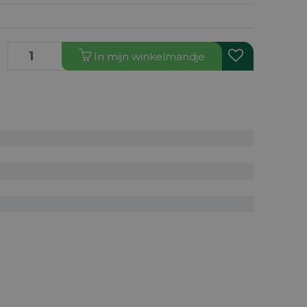
In
mijn
winkelmandje