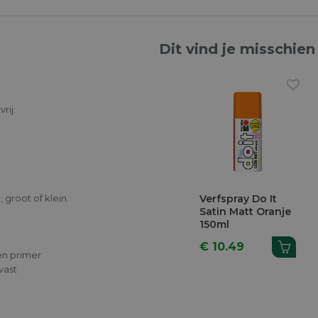
Dit vind je misschien
rij.
Previous
 groot of klein.
y Do It
Verfspray Do It
Verfspray Do It
tt
Satin Matt Blauw
Gloss Glanzend
lauw
150ml
Wit 150ml
9
€ 10.49
€ 11.67
en primer
vast