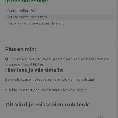
In een notendop:
Aantal vellen: 90
DIN-formaat: 76x76mm
Type liniaal bureaupapier: Blanco
Plus en min:
Door de superkrachtige lijm hechten ze nog beter dan de
originele Post-it Notes
Hier lees je alle details:
Een hele stapel notes indien een blokje niet volstaat
Klik hier om terug te keren naar alles van Post-It.
Dit vind je misschien ook leuk