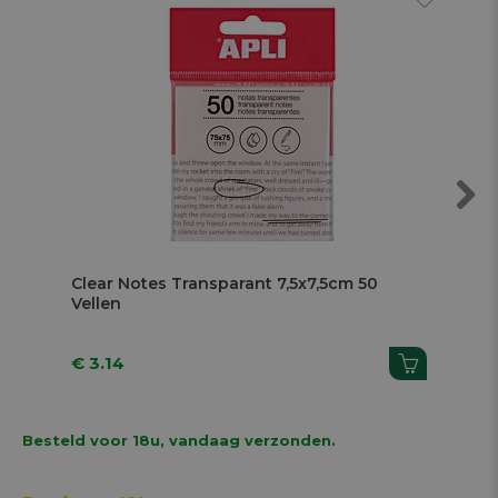
Next
Clear Notes Transparant 7,5x7,5cm 50
Cle
Vellen
Vel
€ 3.14
€ 3
Besteld voor 18u, vandaag verzonden.