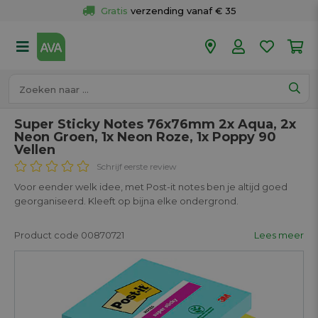
Gratis
 verzending vanaf € 35
Gratis
 ophalen en retour in je winkel
Meer dan 
50 winkels
Voor 18u besteld op werkdagen, 
vandaag verzonden.
Super Sticky Notes 76x76mm 2x Aqua, 2x
Neon Groen, 1x Neon Roze, 1x Poppy 90
Vellen
Schrijf eerste review
Voor eender welk idee, met Post-it notes ben je altijd goed
georganiseerd. Kleeft op bijna elke ondergrond.
Product code 00870721
Lees meer