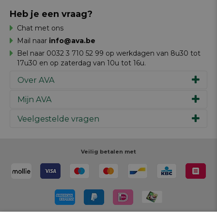
Heb je een vraag?
Chat met ons
Mail naar
info@ava.be
Bel naar 0032 3 710 52 99 op werkdagen van 8u30 tot
17u30 en op zaterdag van 10u tot 16u.
Over AVA
Mijn AVA
Ons verhaal
Merken
Veelgestelde vragen
Inspiratie
Werken bij AVA
Cadeaubon
Magazine AVA Moment
Je bestelling
Personal shopper
Winkels
Je betaling
Veilig betalen met
Maak je ontwerp
Resources
Je levering
Review schrijven
Je retour
Maak je ontwerp
Terugroepacties