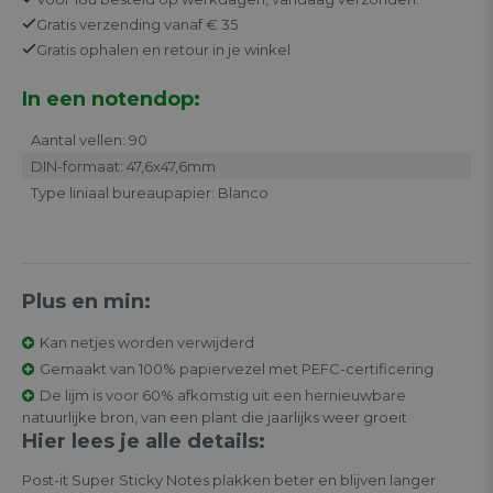
Gratis
verzending vanaf € 35
Gratis
ophalen en retour in je winkel
In een notendop:
Aantal vellen: 90
DIN-formaat: 47,6x47,6mm
Type liniaal bureaupapier: Blanco
Plus en min:
Kan netjes worden verwijderd
Gemaakt van 100% papiervezel met PEFC-certificering
De lijm is voor 60% afkomstig uit een hernieuwbare
natuurlijke bron, van een plant die jaarlijks weer groeit
Hier lees je alle details:
Post-it Super Sticky Notes plakken beter en blijven langer