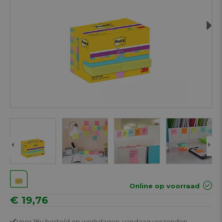
Next
Online op voorraad
€ 19,76
Voor 18u besteld op werkdagen,
vandaag verzonden.