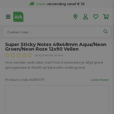
Gratis
 verzending vanaf € 35
Gratis
 ophalen en retour in je winkel
Meer dan 
50 winkels
Voor 18u besteld op werkdagen, 
vandaag verzonden.
Super Sticky Notes 48x48mm Aqua/Neon
Groen/Neon Roze 12x90 Vellen
Schrijf eerste review
Voor eender welk idee, met Post-it notes ben je altijd goed
georganiseerd. Kleeft op bijna elke ondergrond.
Product code 00870717
Lees meer