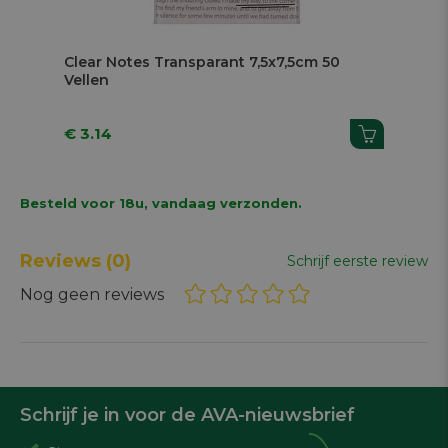
Next
Clear Notes Transparant 7,5x7,5cm 50
Cle
Vellen
Vel
€ 3.14
€ 3
Besteld voor 18u, vandaag verzonden.
Reviews
(0)
Schrijf eerste review
Nog geen reviews
Schrijf je in voor de AVA-nieuwsbrief