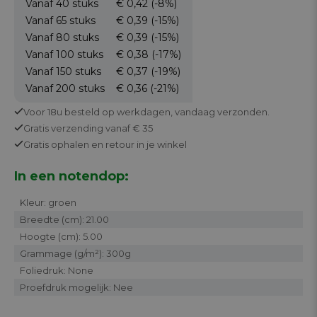
Vanaf 40
stuks
€ 0,42
(-8%)
Vanaf 65
stuks
€ 0,39
(-15%)
Vanaf 80
stuks
€ 0,39
(-15%)
Vanaf 100
stuks
€ 0,38
(-17%)
Vanaf 150
stuks
€ 0,37
(-19%)
Vanaf 200
stuks
€ 0,36
(-21%)
Voor 18u besteld op werkdagen,
vandaag verzonden.
Gratis
verzending vanaf € 35
Gratis
ophalen en retour in je winkel
In een notendop:
Kleur: groen
Breedte (cm): 21.00
Hoogte (cm): 5.00
Grammage (g/m²): 300g
Foliedruk: None
Proefdruk mogelijk: Nee