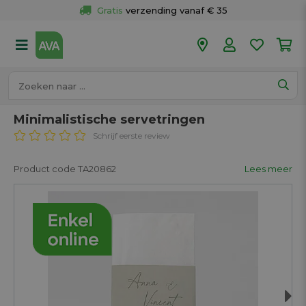
Gratis
 verzending vanaf € 35
Gratis
 ophalen en retour in je winkel
Meer dan 
50 winkels
Voor 18u besteld op werkdagen, 
vandaag verzonden.
Minimalistische servetringen
Schrijf eerste review
Product code TA20862
Lees meer