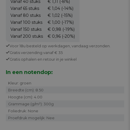
Vanaf 40
stuks
€ 1,11
(-8%)
Vanaf 65
stuks
€ 1,04
(-14%)
Vanaf 80
stuks
€ 1,02
(-15%)
Vanaf 100
stuks
€ 1,00
(-17%)
Vanaf 150
stuks
€ 0,98
(-19%)
Vanaf 200
stuks
€ 0,96
(-20%)
Voor 18u besteld op werkdagen,
vandaag verzonden.
Gratis
verzending vanaf € 35
Gratis
ophalen en retour in je winkel
In een notendop:
Kleur: groen
Breedte (cm): 8.50
Hoogte (cm): 4.00
Grammage (g/m²): 300g
Foliedruk: None
Proefdruk mogelijk: Nee