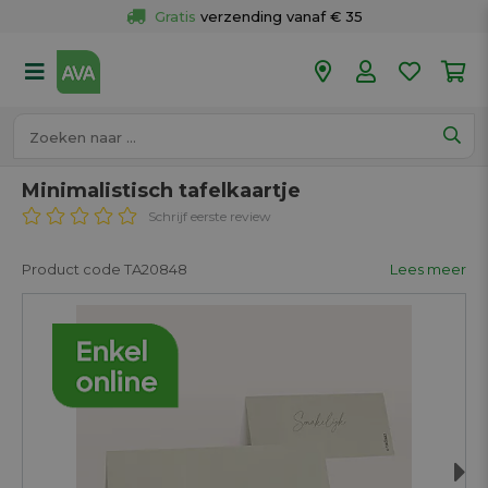
Gratis
 verzending vanaf € 35
Gratis
 ophalen en retour in je winkel
Meer dan 
50 winkels
Voor 18u besteld op werkdagen, 
vandaag verzonden.
Minimalistisch tafelkaartje
Schrijf eerste review
Product code TA20848
Lees meer